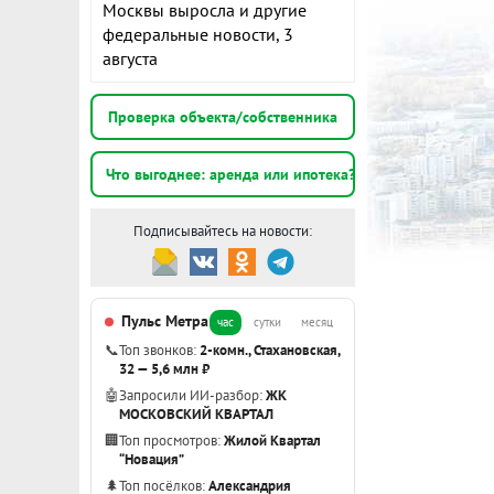
Москвы выросла и другие
федеральные новости, 3
августа
Проверка объекта/собственника
Что выгоднее: аренда или ипотека?
Подписывайтесь на новости:
Пульс Метра
час
сутки
месяц
📞
Топ звонков:
2-комн., Стахановская,
32 — 5,6 млн ₽
🤖
Запросили ИИ-разбор:
ЖК
МОСКОВСКИЙ КВАРТАЛ
🏢
Топ просмотров:
Жилой Квартал
“Новация”
🌲
Топ посёлков:
Александрия