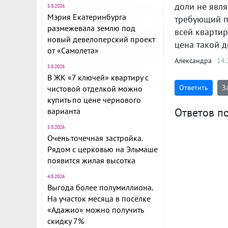
доли не явля
5.8.2026
Мэрия Екатеринбурга
требующий п
размежевала землю под
всей квартир
новый девелоперский проект
цена такой д
от «Самолета»
Александра
14.
5.8.2026
В ЖК «7 ключей» квартиру с
Ответить
З
чистовой отделкой можно
купить по цене чернового
Ответов по
варианта
5.8.2026
Очень точечная застройка.
Рядом с церковью на Эльмаше
появится жилая высотка
4.8.2026
Выгода более полумиллиона.
На участок месяца в посёлке
«Адажио» можно получить
скидку 7%