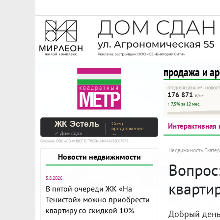
На Метре реклама - тольк
Помогайте независимому ре
продажа и а
СРЕДНЯЯ ЦЕНА М² · НОВОС
176 871
₽/м²
↑ 7,5% за 12 мес.
ЖК Эстель
Спец-
Интерактивная 
предложение
✓ Дом сдан
→
Реклама. ООО «СЗ ИНВЕСТСТРОЙ», ИНН 6678067973
Недвижимость Екатер
Новости недвижимости
Вопрос:
5.8.2026
кварти
В пятой очереди ЖК «На
Тенистой» можно приобрести
квартиру со скидкой 10%
Добрый день