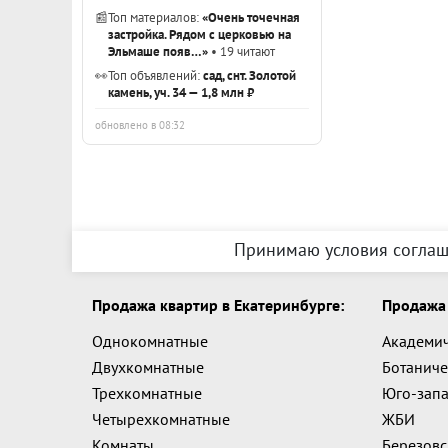
📰
Топ материалов:
«Очень точечная
застройка. Рядом с церковью на
Эльмаше появ…»
• 19 читают
👀
Топ объявлений:
сад, снт. Золотой
камень, уч. 34 — 1,8 млн ₽
обновлено в 08:32
Принимаю условия соглаш
Продажа квартир в Екатеринбурге:
Продажа 
Однокомнатные
Академи
Двухкомнатные
Ботаниче
Трехкомнатные
Юго-зап
Четырехкомнатные
ЖБИ
Комнаты
Березов