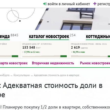
войти в личный кабинет
регистр
о нормальная. Никакого шок-конте
сурсу, как он помогает вам. Удач
ренда
каталог новостроек
коттеджные
8845
254
ТРОЙКИ
СРЕДНЯЯ ЦЕНА М² · ВТОРИЧКА
ПРОДАЖИ НОВОСТРОЕК · ИЮНЬ 2026
153 548
2 619
₽/м²
сделок
↑ 17,9% за 12 мес.
↑ 46,9% к маю
карта новостроек
Вторичная недвижимость
Рынок новострое
инбурга
Консультации
Адекватная стоимость доли в квартире
 Адекватная стоимость доли в
ре
! Планирую покупку 1/2 доли в квартире, собственнико