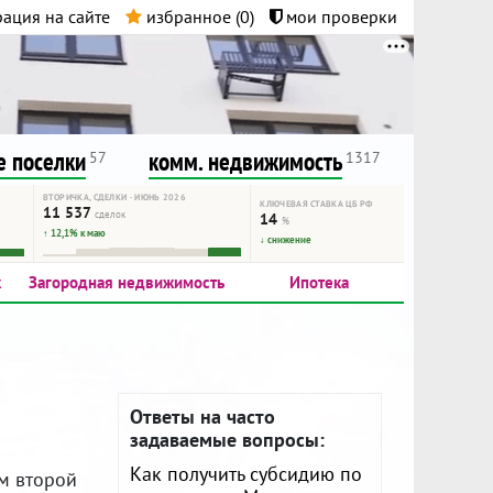
ация на сайте
избранное (
0
)
мои проверки
нта.
и!
 поселки
комм. недвижимость
57
1317
ВТОРИЧКА, СДЕЛКИ · ИЮНЬ 2026
КЛЮЧЕВАЯ СТАВКА ЦБ РФ
11 537
сделок
14
%
↑ 12,1% к маю
↓ снижение
к
Загородная недвижимость
Ипотека
Ответы на часто
задаваемые вопросы:
Как получить субсидию по
м второй