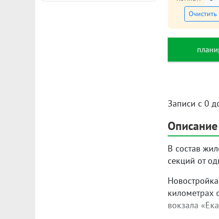
Очистить
плани
Записи с 0 д
Описание
В состав жи
секций от од
Новостройка
километрах о
вокзала «Ека