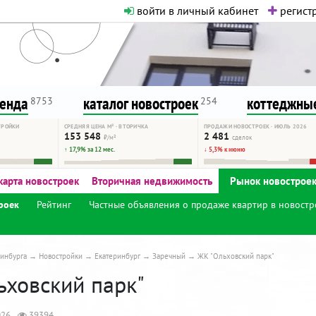
войти в личный кабинет
регистр
о нормальная. Никакого шок-конте
сурсу, как он помогает вам. Удач
ренда
каталог новостроек
коттеджные
8753
254
ТРОЙКИ
СРЕДНЯЯ ЦЕНА М² · ВТОРИЧКА
ПРОДАЖИ НОВОСТРОЕК · ИЮЛЬ 2026
153 548
2 481
₽/м²
сделок
↑ 17,9% за 12 мес.
↓ 5,3% к июню
карта новостроек
Вторичная недвижимость
Рынок новострое
роек
Рейтинг
Частные объявления о продаже квартир в новостр
инбурга
Новостройки
Екатеринбург
Заречный
ЖК "Ольховский парк"
ьховский парк"
026
39394