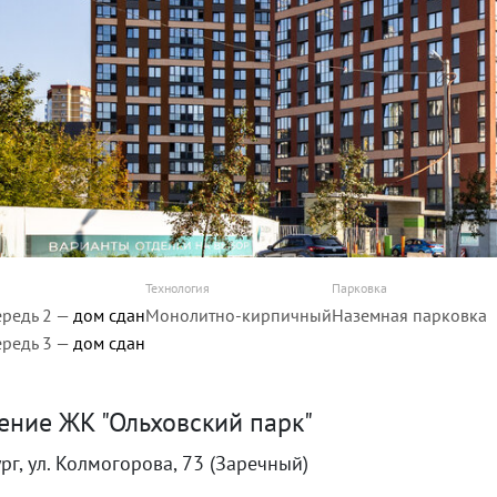
Технология
Парковка
ередь 2 —
дом сдан
Монолитно-кирпичный
Наземная парковка
ередь 3 —
дом сдан
ение ЖК "Ольховский парк"
рг, ул. Колмогорова, 73 (Заречный)