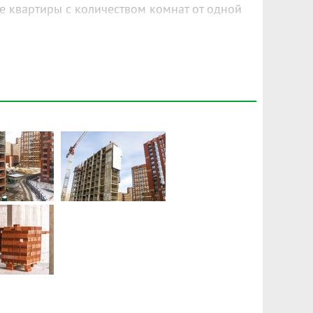
е квартиры с количеством комнат от одной