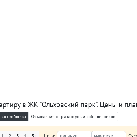
артиру в ЖК "Ольховский парк". Цены и пл
 застройщика
Объявления от риэлторов и собственников
1
2
3
4
5+
Цена:
Оче