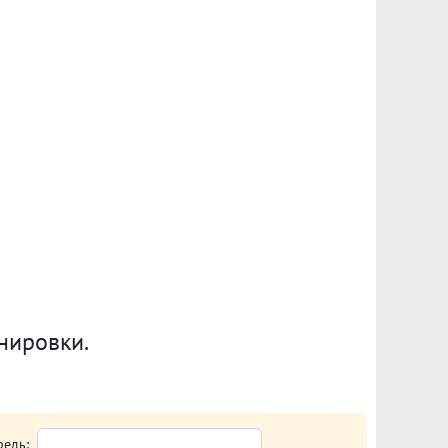
анировки.
редь: