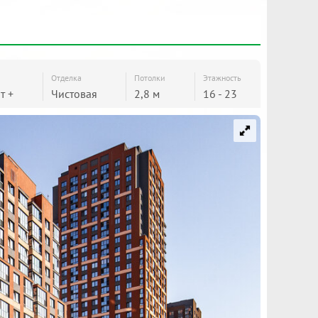
Отделка
Потолки
Этажность
т +
Чистовая
2,8 м
16 - 23