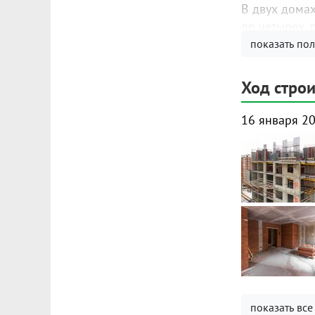
В двух дома
до четырех, 
показать по
Ход строи
16 января 2
показать все