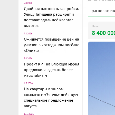
7.8.2026
Двойная плотность застройки.
расположен
Улицу Татищева расширят и
поставят вдоль неё квартал
высоток
Цена
8 400 00
7.8.2026
Ожидается повышение цен на
участки в коттеджном посёлке
«Оникс»
7.8.2026
Проект КРТ на Блюхера мэрия
предложила сделать более
масштабным
6.8.2026
На квартиры в жилом
комплексе «Эстель» действует
специальное предложение
августа
13.7.2026