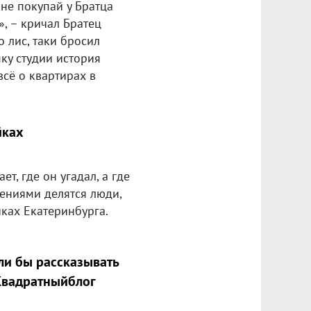
 не покупай у Братца
», – кричал Братец
 лис, таки бросил
пку студии история
всё о квартирах в
йках
т, где он угадал, а где
ениями делятся люди,
ках Екатеринбурга.
ли бы рассказывать
Квадратныйблог