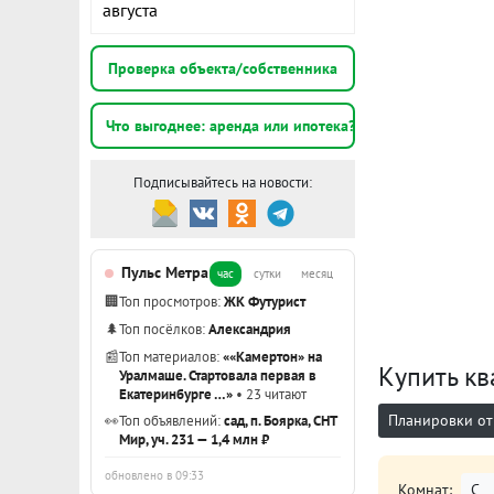
августа
Проверка объекта/собственника
Что выгоднее: аренда или ипотека?
Подписывайтесь на новости:
Пульс Метра
час
сутки
месяц
🏢
Топ просмотров:
ЖК Футурист
🌲
Топ посёлков:
Александрия
📰
Топ материалов:
««Камертон» на
Купить кв
Уралмаше. Стартовала первая в
Екатеринбурге …»
• 23 читают
Планировки от
👀
Топ объявлений:
сад, п. Боярка, СНТ
Мир, уч. 231 — 1,4 млн ₽
обновлено в 09:33
Комнат:
С