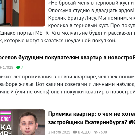
«Не бросай меня в терновый куст и
Опоссума студию в двадцать ярдов!
Кролик Братцу Лису. Мы помним, что
кролика в терновый куст. Про поку
Однако портал METRTV.ru молчать не будет и расскажет 
, которые могут оказаться неудачной покупкой.
оселов будущим покупателям квартир в новостро
17828
7
ьких лет проживания в новой квартире, человек понимае
 выборе жилья. Вот какими советами и личными наблюд
чный (или не очень) опыт покупки квартир в новострой
Приемка квартир: о чем не хоте
застройщики Екатеринбурга? #
2 марта 2021
ВИДЕО
7608