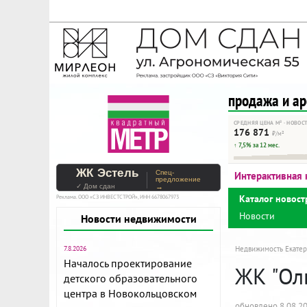
На Метре реклама - тольк
Помогайте независимому ре
продажа и а
СРЕДНЯЯ ЦЕНА М² · НОВОС
176 871
₽/м²
↑ 7,5% за 12 мес.
ЖК Эстель
Спец-
Интерактивная 
предложение
✓ Дом сдан
→
Каталог новост
Реклама. ООО «СЗ ИНВЕСТСТРОЙ», ИНН 6678067973
Новости
Новости недвижимости
7.8.2026
Недвижимость Екатер
Началось проектирование
ЖК "Ол
детского образовательного
центра в Новокольцовском
обновлено 8.08.2