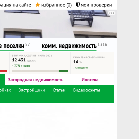
ация на сайте
избранное (
0
)
мои проверки
нта.
и!
 поселки
комм. недвижимость
57
1316
ВТОРИЧКА, СДЕЛКИ · ИЮЛЬ 2026
КЛЮЧЕВАЯ СТАВКА ЦБ РФ
12 431
сделок
14
%
↑ 7,7% к июню
↓ снижение
к
Загородная недвижимость
Ипотека
ойках
Застройщики
Статьи
Видеосюжеты