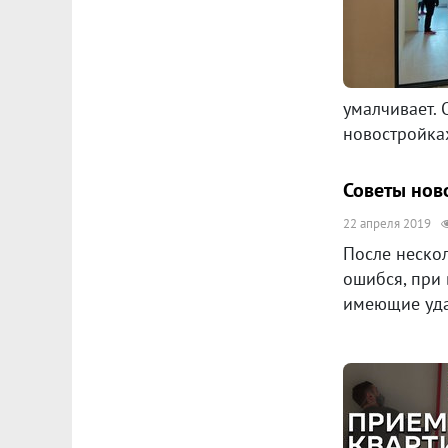
умалчивает. 
новостройках
Советы нов
22 апреля 2019
После нескол
ошибся, при
имеющие уда