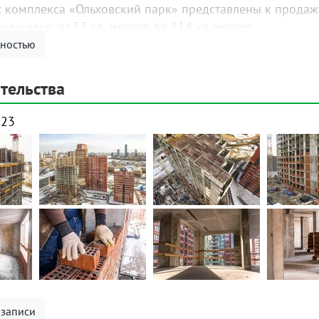
х комплекса «Ольховский парк» представлены к продаж
площадью от 33 кв. метров до 114 кв.метров.
лностью
тельства
023
 записи