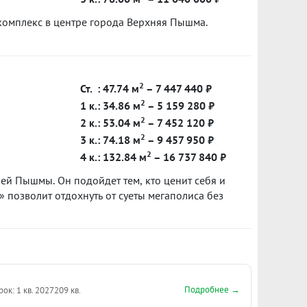
комплекс в центре города Верхняя Пышма.
2
Ст.
: 47.74 м
– 7 447 440 ₽
2
1 к.: 34.86 м
– 5 159 280 ₽
2
2 к.: 53.04 м
– 7 452 120 ₽
2
3 к.: 74.18 м
– 9 457 950 ₽
2
4 к.: 132.84 м
– 16 737 840 ₽
ей Пышмы. Он подойдет тем, кто ценит себя и
 позволит отдохнуть от суеты мегаполиса без
Подробнее →
рок: 1 кв. 2027
209 кв.