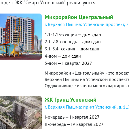
роде с ЖК "Смарт Успенский" реализуются:
роительства заключается договор участия в долевом с
Микрорайон Центральный
кроу, что обеспечивает защиту Ваших рисков.
г. Верхняя Пышма: Успенский проспект, 
рограммы работают со всеми крупными банками. Подат
1.1-1.13-секция —
дом сдан
ешение можно дистанционно*. На время оформления до
2.1-2.8-очередь —
дом сдан
ой цене.
3.1-3.4 -секция —
дом сдан
ументов для получения положительного решения о выда
4-дом —
дом сдан
5-дом — I квартал
2027
Микрорайон «Центральный» - это проект
Верхней Пышмы на Успенском проспекте
Орджоникидзе из пяти многоквартирных
обособленными дворами, детскими и с
паркингом для автомобилей.
ЖК Гранд Успенский
г. Верхняя Пышма: пр-кт Успенский, д. 1
I-очередь — I квартал
2027
II-очередь — IV квартал
2027