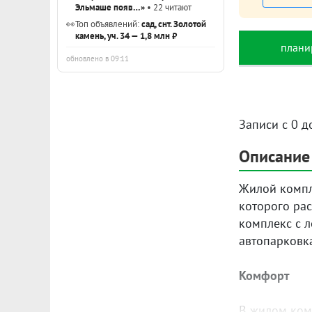
Эльмаше появ…»
• 22 читают
👀
Топ объявлений:
сад, снт. Золотой
камень, уч. 34 — 1,8 млн ₽
плани
обновлено в 09:11
Записи с 0 д
Описание
Жилой компле
которого ра
комплекс с л
автопарковк
Комфорт
В жилом ком