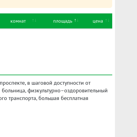
комнат
площадь
цена
роспекте, в шаговой доступности от
и больница, физкультурно–оздоровительный
ого транспорта, большая бесплатная