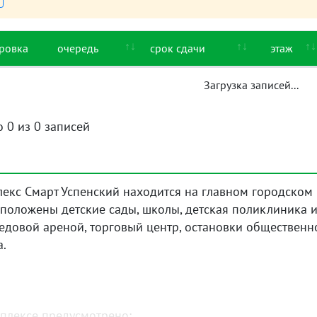
ровка
очередь
срок сдачи
этаж
Загрузка записей...
о 0 из 0 записей
кс Смарт Успенский находится на главном городском п
сположены детские сады, школы, детская поликлиника 
едовой ареной, торговый центр, остановки общественн
а.
плексе предусмотрено: