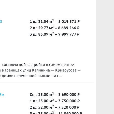
троительстве. Денежные средства размещаются
2
20
1 к.: 31.34 м
– 5 019 571 ₽
2
2 к.: 59.77 м
– 8 689 266 ₽
ь документы и получить положительное
2
3 к.: 85.09 м
– 9 999 777 ₽
кументов квартира бронируется за Вами по
че ипотеки – платная услуга.
 комплексной застройки в самом центре
 в границах улиц Калинина — Кривоусова —
 домов переменной этажности с
портивными площадками и многоэтажным
2
13ж
Ст.
: 25.00 м
– 3 690 000 ₽
2
1 к.: 25.00 м
– 3 750 000 ₽
2
2 к.: 52.00 м
– 7 520 000 ₽
2
3 к.: 78.00 м
– 11 040 000 ₽