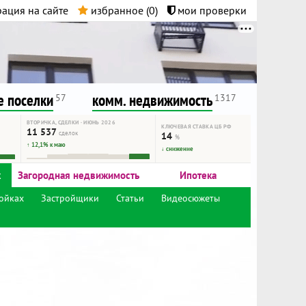
ация на сайте
избранное (
0
)
мои проверки
нта.
и!
 поселки
комм. недвижимость
57
1317
ВТОРИЧКА, СДЕЛКИ · ИЮНЬ 2026
КЛЮЧЕВАЯ СТАВКА ЦБ РФ
11 537
сделок
14
%
↑ 12,1% к маю
↓ снижение
к
Загородная недвижимость
Ипотека
ойках
Застройщики
Статьи
Видеосюжеты