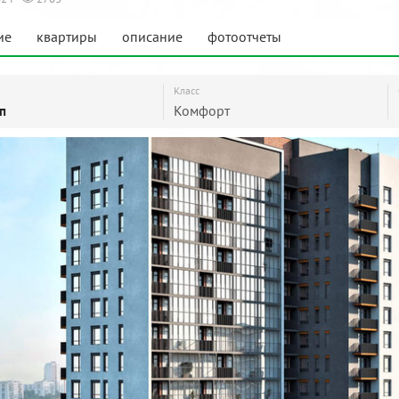
ие
квартиры
описание
фотоотчеты
Класс
Комфорт
пп