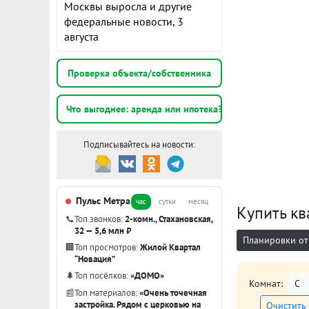
Москвы выросла и другие
федеральные новости, 3
августа
Проверка объекта/собственника
Что выгоднее: аренда или ипотека?
Подписывайтесь на новости:
Пульс Метра
час
сутки
месяц
Купить кв
📞
Топ звонков:
2-комн., Стахановская,
32 — 5,6 млн ₽
Планировки от
🏢
Топ просмотров:
Жилой Квартал
“Новация”
🌲
Топ посёлков:
«ДОМО»
Комнат:
С
📰
Топ материалов:
«Очень точечная
застройка. Рядом с церковью на
Очистить