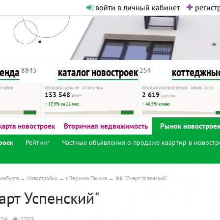
войти в личный кабинет
регистр
о нормальная. Никакого шок-конте
сурсу, как он помогает вам. Удач
ренда
каталог новостроек
коттеджные
8845
254
ТРОЙКИ
СРЕДНЯЯ ЦЕНА М² · ВТОРИЧКА
ПРОДАЖИ НОВОСТРОЕК · ИЮНЬ 2026
153 548
2 619
₽/м²
сделок
↑ 17,9% за 12 мес.
↑ 46,9% к маю
карта новостроек
Вторичная недвижимость
Рынок новострое
роек
Рейтинг
Частные объявления о продаже квартир в новостр
инбурга
Новостройки
г. Верхняя Пышма
ЖК "Смарт Успенский"
арт Успенский"
024
2703