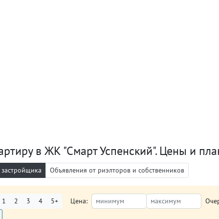
артиру в ЖК "Смарт Успенский". Цены и пл
 застройщика
Объявления от риэлторов и собственников
1
2
3
4
5+
Цена:
Оче