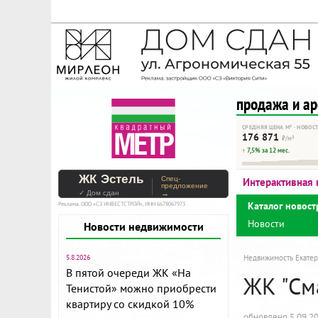
На Метре реклама - тольк
Помогайте независимому ре
продажа и а
СРЕДНЯЯ ЦЕНА М² · НОВОС
176 871
₽/м²
↑ 7,5% за 12 мес.
ЖК Эстель
Спец-
Интерактивная 
предложение
✓ Дом сдан
→
Каталог новост
Реклама. ООО «СЗ ИНВЕСТСТРОЙ», ИНН 6678067973
Новости
Новости недвижимости
5.8.2026
Недвижимость Екатер
В пятой очереди ЖК «На
ЖК "См
Тенистой» можно приобрести
квартиру со скидкой 10%
обновлено 5.09.2