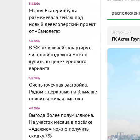
5.8.2026
Мэрия Екатеринбурга
расположен
размежевала землю под
новый девелоперский проект
от «Самолета»
Застройщик
ГК Актив Гру
5.8.2026
В ЖК «7 ключей» квартиру с
чистовой отделкой можно
купить по цене чернового
варианта
5.8.2026
Очень точечная застройка.
Рядом с церковью на Эльмаше
появится жилая высотка
4.8.2026
Выгода более полумиллиона.
На участок месяца в посёлке
«Адажио» можно получить
скидку 7%