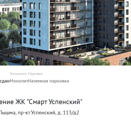
Технология
Парковка
 сдан
Монолит
Наземная парковка
ение ЖК "Смарт Успенский"
Пышма, пр-кт Успенский, д. 113/д2