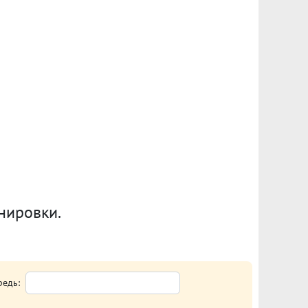
анировки.
редь: