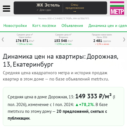
ЖК Эстель
Спец-
предложение
→
✓ Дом сдан
Реклама. ООО «СЗ ИНВЕСТСТРОЙ», ИНН 6678067973
Новостройки
Котт. посёлки
Объявления
Динамика цен и сдел
Средняя цена м²
Средняя цена м²
Продажи новостроек
Новостройки
Вторичка
Июль 2026
❮
❯
176 871
153 548
2 481
₽/м²
₽/м²
сделок
↑ 7,5% за 12 мес.
↑ 17,9% за 12 мес.
↓ 5,3% к июню
Динамика цен на квартиры: Дорожная,
13, Екатеринбург
Средняя цена квадратного метра и история продаж
квартир в этом доме — по базе объявлений metrtv.ru.
149 333 ₽/м²
Средняя цена в доме Дорожная, 13:
(I
пол. 2026)
, изменение с I пол. 2024:
+78,2%
. В базе
metrtv.ru по этому дому —
20 предложений, снятых с
публикации
.