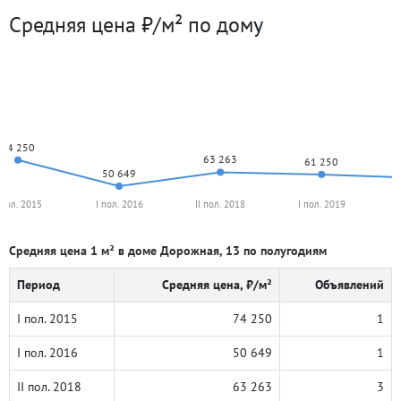
Средняя цена ₽/м² по дому
74 250
63 263
61 250
50 649
 пол. 2015
I пол. 2016
II пол. 2018
I пол. 2019
Средняя цена 1 м² в доме Дорожная, 13 по полугодиям
Период
Средняя цена, ₽/м²
Объявлений
I пол. 2015
74 250
1
I пол. 2016
50 649
1
II пол. 2018
63 263
3