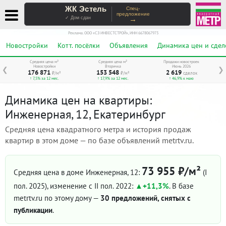
ЖК Эстель
Спец-
предложение
→
✓ Дом сдан
Реклама. ООО «СЗ ИНВЕСТСТРОЙ», ИНН 6678067973
Новостройки
Котт. посёлки
Объявления
Динамика цен и сдел
Средняя цена м²
Средняя цена м²
Продажи новостроек
Новостройки
Вторичка
Июнь 2026
❮
❯
176 871
153 548
2 619
₽/м²
₽/м²
сделок
↑ 7,5% за 12 мес.
↑ 17,9% за 12 мес.
↑ 46,9% к маю
Динамика цен на квартиры:
Инженерная, 12, Екатеринбург
Средняя цена квадратного метра и история продаж
квартир в этом доме — по базе объявлений metrtv.ru.
73 955 ₽/м²
Средняя цена в доме Инженерная, 12:
(I
пол. 2025)
, изменение с II пол. 2022:
+11,3%
. В базе
metrtv.ru по этому дому —
30 предложений, снятых с
публикации
.