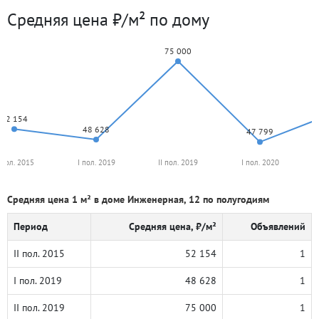
Средняя цена ₽/м² по дому
75 000
52 154
48 628
47 799
I пол. 2015
I пол. 2019
II пол. 2019
I пол. 2020
Средняя цена 1 м² в доме Инженерная, 12 по полугодиям
Период
Средняя цена, ₽/м²
Объявлений
II пол. 2015
52 154
1
I пол. 2019
48 628
1
II пол. 2019
75 000
1