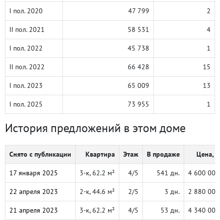
I пол. 2020
47 799
2
II пол. 2021
58 531
4
I пол. 2022
45 738
1
II пол. 2022
66 428
15
I пол. 2023
65 009
13
I пол. 2025
73 955
1
История предложений в этом доме
Снято с публикации
Квартира
Этаж
В продаже
Цена, ₽
17 января 2025
3-к, 62.2 м²
4/5
541 дн.
4 600 000
22 апреля 2023
2-к, 44.6 м²
2/5
3 дн.
2 880 000
21 апреля 2023
3-к, 62.2 м²
4/5
53 дн.
4 340 000