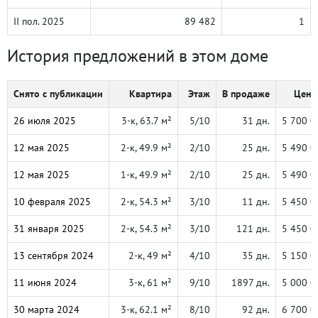
II пол. 2025
89 482
1
История предложений в этом доме
Снято с публикации
Квартира
Этаж
В продаже
Цена,
26 июля 2025
3-к, 63.7 м²
5/10
31 дн.
5 700 0
12 мая 2025
2-к, 49.9 м²
2/10
25 дн.
5 490 0
12 мая 2025
1-к, 49.9 м²
2/10
25 дн.
5 490 0
10 февраля 2025
2-к, 54.3 м²
3/10
11 дн.
5 450 0
31 января 2025
2-к, 54.3 м²
3/10
121 дн.
5 450 0
13 сентября 2024
2-к, 49 м²
4/10
35 дн.
5 150 0
11 июня 2024
3-к, 61 м²
9/10
1897 дн.
5 000 0
30 марта 2024
3-к, 62.1 м²
8/10
92 дн.
6 700 0