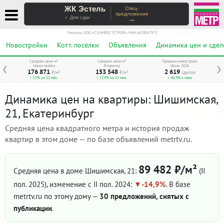
ЖК Эстель
Спец-
предложение
→
✓ Дом сдан
Реклама. ООО «СЗ ИНВЕСТСТРОЙ», ИНН 6678067973
Новостройки
Котт. посёлки
Объявления
Динамика цен и сдел
Средняя цена м²
Средняя цена м²
Продажи новостроек
Новостройки
Вторичка
Июнь 2026
❮
❯
176 871
153 548
2 619
₽/м²
₽/м²
сделок
↑ 7,5% за 12 мес.
↑ 17,9% за 12 мес.
↑ 46,9% к маю
Динамика цен на квартиры: Шишимская,
21, Екатеринбург
Средняя цена квадратного метра и история продаж
квартир в этом доме — по базе объявлений metrtv.ru.
89 482 ₽/м²
Средняя цена в доме Шишимская, 21:
(II
пол. 2025)
, изменение с II пол. 2024:
-14,9%
. В базе
metrtv.ru по этому дому —
30 предложений, снятых с
публикации
.