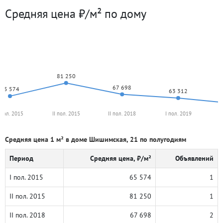
Средняя цена ₽/м² по дому
81 250
67 698
65 574
63 312
 пол. 2015
II пол. 2015
II пол. 2018
I пол. 2019
I
Средняя цена 1 м² в доме Шишимская, 21 по полугодиям
Период
Средняя цена, ₽/м²
Объявлений
I пол. 2015
65 574
1
II пол. 2015
81 250
1
II пол. 2018
67 698
2