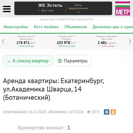
ЖК Эстель
Спец-
предложение
→
✓ Дом сдан
Реклама. ООО «СЗ ИНВЕСТСТРОЙ», ИНН 6678067973
Новостройки
Котт. посёлки
Объявления
Динамика цен и сдел
Средняя цена м²
Средняя цена м²
Продажи новостроек
Новостройки
Вторичка
Июль 2026
❮
❯
176 871
153 978
2 481
₽/м²
₽/м²
сделок
↑ 7,5% за 12 мес.
↑ 18,7% за 12 мес.
↓ 5,3% к июню
Параметры
← К списку квартир
Аренда квартиры: Екатеринбург,
ул.Академика Шварца, 14
(Ботанический)
опубликовано 14.12.2018 , обновлено 1.07.2026
1073
Количество комнат:
1