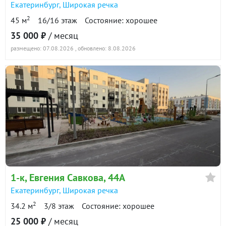
Екатеринбург
,
Широкая речка
2
45 м
16/16 этаж
Состояние: хорошее
1-к квартира · 20 м² · 2/3 этаж
35 000 ₽
/ месяц
12 ноября 2024
размещено: 07.08.2026
, обновлено: 8.08.2026
18 000
90 дн.
в аренде
900 ₽/м²
1-к квартира · 22.7 м² · 3/5 этаж
26 мая 2025
19 000
90 дн.
в аренде
800 ₽/м²
Показать всю историю: 6 предложений →
1-к
, Евгения Савкова, 44А
Екатеринбург
,
Широкая речка
2
34.2 м
3/8 этаж
Состояние: хорошее
25 000 ₽
/ месяц