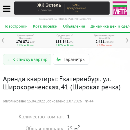
ЖК Эстель
Спец-
предложение
→
✓ Дом сдан
Реклама. ООО «СЗ ИНВЕСТСТРОЙ», ИНН 6678067973
Новостройки
Котт. посёлки
Объявления
Динамика цен и сдел
Средняя цена м²
Средняя цена м²
Продажи новостроек
Новостройки
Вторичка
Июль 2026
❮
❯
176 871
153 548
2 481
₽/м²
₽/м²
сделок
↑ 7,5% за 12 мес.
↑ 17,9% за 12 мес.
↓ 5,3% к июню
Параметры
← К списку квартир
Аренда квартиры: Екатеринбург, ул.
Широкореченская, 41 (Широкая речка)
опубликовано 15.04.2022 , обновлено 2.07.2026
44
Количество комнат:
1
2
Общая площадь:
25 м