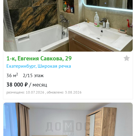
1-к
, Евгения Савкова, 29
Екатеринбург
,
Широкая речка
2
36 м
2/15 этаж
38 000 ₽
/ месяц
размещено: 10.07.2026
, обновлено: 3.08.2026