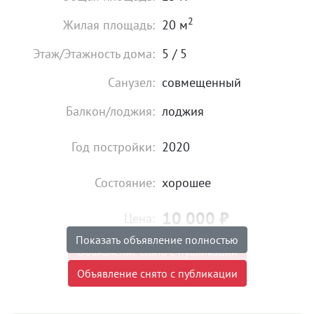
2
Жилая площадь:
20 м
Этаж/Этажность дома:
5 / 5
Санузел:
совмещенный
Балкон/лоджия:
лоджия
Год постройки:
2020
Состояние:
хорошее
10 000
₽
Цена:
Показать объявление полностью
Объявление снято с публикации
Объявление снято с публикации
Комиссия риэлтора:
50%
Коммунальные платежи:
оплачиваются отдельно