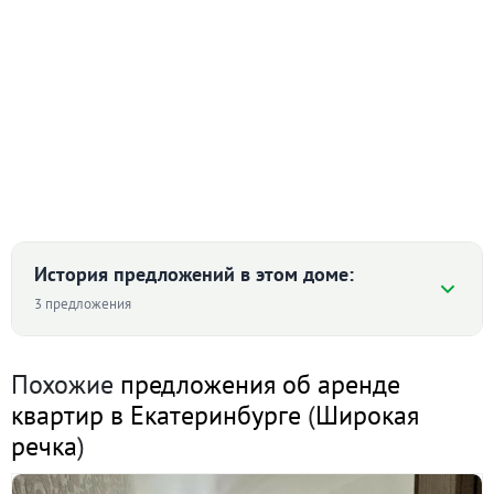
История предложений в этом доме:
3 предложения
Похожие
предложения об аренде
2-к квартира · 35 м² · 7/8 этаж
квартир в Екатеринбурге
(
Широкая
15 мая 2026
речка
)
26 000
90 дн.
в аренде
700 ₽/м²