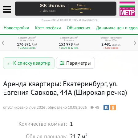
ЖК Эстель
Спец-
предложение
→
✓ Дом сдан
Реклама. ООО «СЗ ИНВЕСТСТРОЙ», ИНН 6678067973
Новостройки
Котт. посёлки
Объявления
Динамика цен и сдел
Средняя цена м²
Средняя цена м²
Продажи новостроек
Новостройки
Вторичка
Июль 2026
❮
❯
176 871
153 978
2 481
₽/м²
₽/м²
сделок
↑ 7,5% за 12 мес.
↑ 18,7% за 12 мес.
↓ 5,3% к июню
Параметры
← К списку квартир
Аренда квартиры: Екатеринбург, ул.
Евгения Савкова, 44А (Широкая речка)
опубликовано 7.03.2026 , обновлено 10.08.2026
48
Количество комнат:
1
2
Общая площадь:
21.7 м