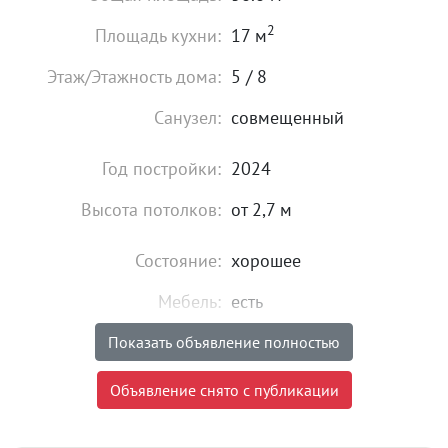
2
Площадь кухни:
17 м
Этаж/Этажность дома:
5 / 8
Санузел:
совмещенный
Год постройки:
2024
Высота потолков:
от 2,7 м
Состояние:
хорошее
Мебель:
есть
Показать объявление полностью
21 000
₽
Цена:
Объявление снято с публикации
Объявление снято с публикации
Комиссия риэлтора:
без комиссии