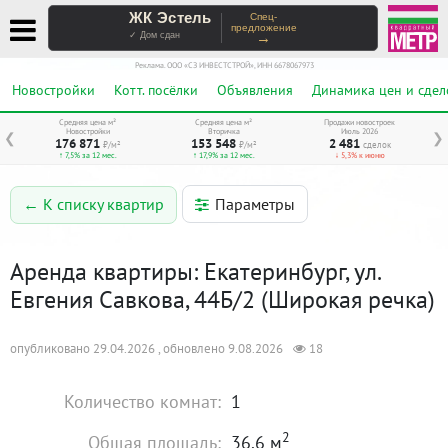
ЖК Эстель
Спец-
предложение
→
✓ Дом сдан
Реклама. ООО «СЗ ИНВЕСТСТРОЙ», ИНН 6678067973
Новостройки
Котт. посёлки
Объявления
Динамика цен и сдел
Средняя цена м²
Средняя цена м²
Продажи новостроек
Новостройки
Вторичка
Июль 2026
❮
❯
176 871
153 548
2 481
₽/м²
₽/м²
сделок
↑ 7,5% за 12 мес.
↑ 17,9% за 12 мес.
↓ 5,3% к июню
Параметры
← К списку квартир
Аренда квартиры: Екатеринбург, ул.
Евгения Савкова, 44Б/2 (Широкая речка)
опубликовано 29.04.2026 , обновлено 9.08.2026
18
Количество комнат:
1
2
Общая площадь:
36.6 м