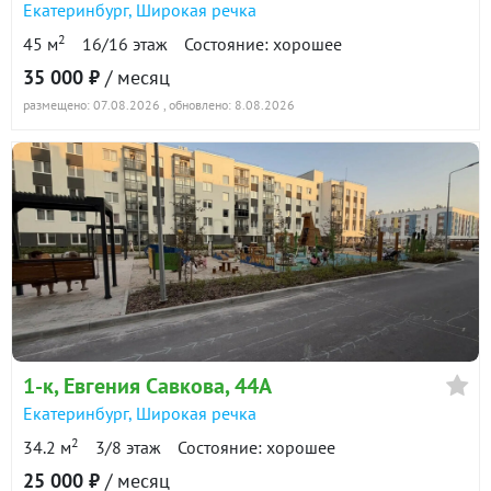
27 июня 2025
Екатеринбург
,
Широкая речка
спокойствие в своем доме.
20 000
90 дн.
Не упустите возможностьВаш личный уголок уюта!
2
45 м
16/16 этаж
Состояние: хорошее
в аренде
1000 ₽/м²
35 000 ₽
/ месяц
ID объекта в нашей базе: 5868
размещено: 07.08.2026
, обновлено: 8.08.2026
Показать всю историю: 10 предложений →
1-к
, Евгения Савкова, 44А
Екатеринбург
,
Широкая речка
2
34.2 м
3/8 этаж
Состояние: хорошее
25 000 ₽
/ месяц