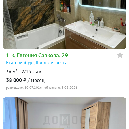
1-к
, Евгения Савкова, 29
Екатеринбург
,
Широкая речка
2
36 м
2/15 этаж
38 000 ₽
/ месяц
размещено: 10.07.2026
, обновлено: 3.08.2026