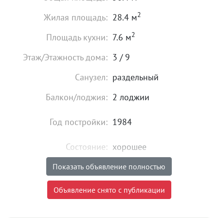
2
Жилая площадь:
28.4 м
2
Площадь кухни:
7.6 м
Этаж/Этажность дома:
3 / 9
Санузел:
раздельный
Балкон/лоджия:
2 лоджии
Год постройки:
1984
Состояние:
хорошее
Мебель:
есть
Показать объявление полностью
45 000
₽
Объявление снято с публикации
Цена:
Объявление снято с публикации