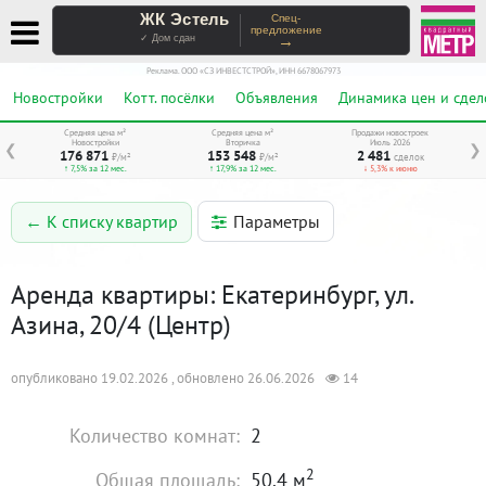
ЖК Эстель
Спец-
предложение
→
✓ Дом сдан
Реклама. ООО «СЗ ИНВЕСТСТРОЙ», ИНН 6678067973
Новостройки
Котт. посёлки
Объявления
Динамика цен и сдел
Средняя цена м²
Средняя цена м²
Продажи новостроек
Новостройки
Вторичка
Июль 2026
❮
❯
176 871
153 548
2 481
₽/м²
₽/м²
сделок
↑ 7,5% за 12 мес.
↑ 17,9% за 12 мес.
↓ 5,3% к июню
Параметры
← К списку квартир
Аренда квартиры: Екатеринбург, ул.
Азина, 20/4 (Центр)
опубликовано 19.02.2026 , обновлено 26.06.2026
14
Количество комнат:
2
2
Общая площадь:
50.4 м