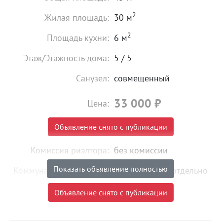
2
Жилая площадь:
30 м
2
Площадь кухни:
6 м
Этаж/Этажность дома:
5 / 5
Санузел:
совмещенный
33 000
₽
Цена:
Объявление снято с публикации
Комиссия риэлтора:
без комиссии
Показать объявление полностью
Коммунальные платежи:
оплачиваются отдельно
Объявление снято с публикации
Объект № 198255. Сдается 2-х комнатная квартира в
отличном состоянии. Имеется все необходимое для