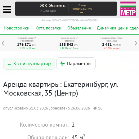
ЖК Эстель
Спец-
предложение
→
✓ Дом сдан
Реклама. ООО «СЗ ИНВЕСТСТРОЙ», ИНН 6678067973
Новостройки
Котт. посёлки
Объявления
Динамика цен и сдел
Средняя цена м²
Средняя цена м²
Продажи новостроек
Новостройки
Вторичка
Июль 2026
❮
❯
176 871
153 548
2 481
₽/м²
₽/м²
сделок
↑ 7,5% за 12 мес.
↑ 17,9% за 12 мес.
↓ 5,3% к июню
Параметры
← К списку квартир
Аренда квартиры: Екатеринбург, ул.
Московская, 35 (Центр)
опубликовано 31.03.2026 , обновлено 26.06.2026
16
Количество комнат:
2
2
Общая площадь:
45 м