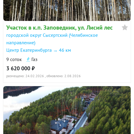
Участок в к.п. Заповедник, ул. Лисий лес
городской округ Сысертский (Челябинское
направление)
Центр Екатеринбурга → 46 км
9 соток
Газ
3 620 000 ₽
размещено: 24.02.2026
, обновлено: 2.08.2026