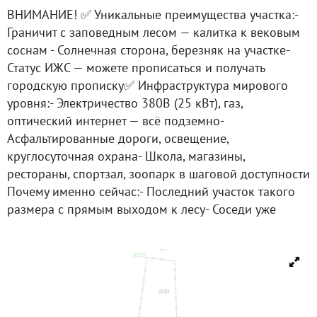
ВНИМАНИЕ! ✅ Уникальные преимущества участка:-
Граничит с заповедным лесом — калитка к вековым
соснам - Солнечная сторона, березняк на участке-
Статус ИЖС — можете прописаться и получать
городскую прописку✅ Инфраструктура мирового
уровня:- Электричество 380В (25 кВт), газ,
оптический интернет — всё подземно-
Асфальтированные дороги, освещение,
круглосуточная охрана- Школа, магазины,
рестораны, спортзал, зоопарк в шаговой доступности
Почему именно сейчас:- Последний участок такого
размера с прямым выходом к лесу- Соседи уже
построились — не будет пыли от стройки- При росте
цен в поселке на 15% экономите 1,2 млн ₽ 6,84 млн
₽ (300 тыс./сотка) против средних 500 тыс./сотка
Звоните СЕГОДНЯ — покажу участок, расскажу о
соседях и планах развития. Реальная возможность
торга при быстром решении!