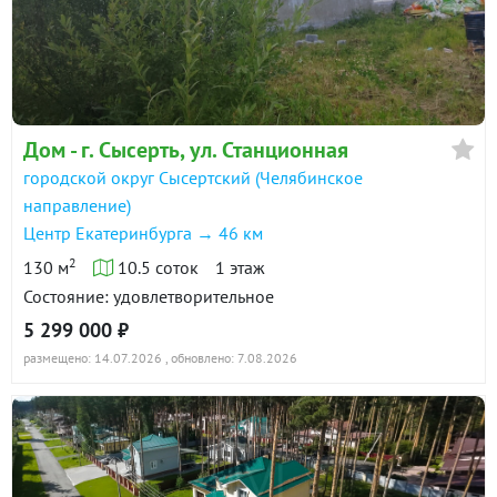
Дом - г. Сысерть, ул. Станционная
городской округ Сысертский (Челябинское
направление)
Центр Екатеринбурга → 46 км
2
130 м
10.5 соток
1 этаж
Состояние: удовлетворительное
5 299 000 ₽
размещено: 14.07.2026
, обновлено: 7.08.2026