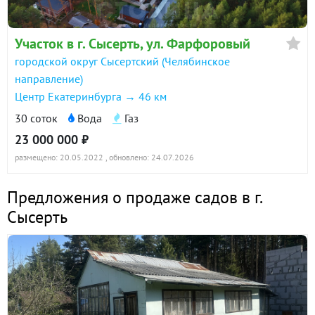
Участок в г. Сысерть, ул. Фарфоровый
городской округ Сысертский (Челябинское
направление)
Центр Екатеринбурга → 46 км
30 соток
Вода
Газ
23 000 000 ₽
размещено: 20.05.2022
, обновлено: 24.07.2026
Предложения о продаже садов в г.
Сысерть