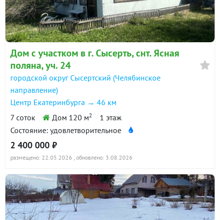
Дом с участком в г. Сысерть, снт. Ясная
поляна, уч. 24
городской округ Сысертский (Челябинское
направление)
Центр Екатеринбурга → 46 км
2
7 соток
Дом 120 м
1 этаж
Состояние: удовлетворительное
2 400 000 ₽
размещено: 22.05.2026
, обновлено: 3.08.2026