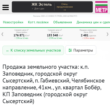
ЖК Эстель
Спец-
предложение
→
✓ Дом сдан
Реклама. ООО «СЗ ИНВЕСТСТРОЙ», ИНН 6678067973
Новостройки
Котт. посёлки
Объявления
Динамика цен и сдел
Средняя цена м²
Средняя цена м²
Продажи новостроек
Новостройки
Вторичка
Июль 2026
❮
❯
176 871
153 548
2 481
₽/м²
₽/м²
сделок
↑ 7,5% за 12 мес.
↑ 17,9% за 12 мес.
↓ 5,3% к июню
Параметры
← К списку земельных участков
Продажа земельного участка: к.п.
Заповедник, городской округ
Сысертский, п. Габиевский, Челябинское
направление, 41км., ул. квартал Бобёр,
КП Заповедник (городской округ
Сысертский)