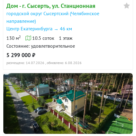
Дом - г. Сысерть, ул. Станционная
городской округ Сысертский (Челябинское
направление)
Центр Екатеринбурга → 46 км
2
130 м
10.5 соток
1 этаж
Состояние: удовлетворительное
5 299 000 ₽
размещено: 14.07.2026
, обновлено: 6.08.2026