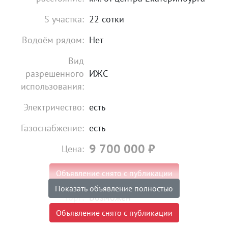
S участка:
22 сотки
Водоём рядом:
Нет
Вид
разрешенного
ИЖС
использования:
Электричество:
есть
Газоснабжение:
есть
9 700 000
₽
Цена:
Объявление снято с публикации
Показать объявление полностью
Торг:
Возможен
Объявление снято с публикации
Условия продажи:
«чистая» продажа