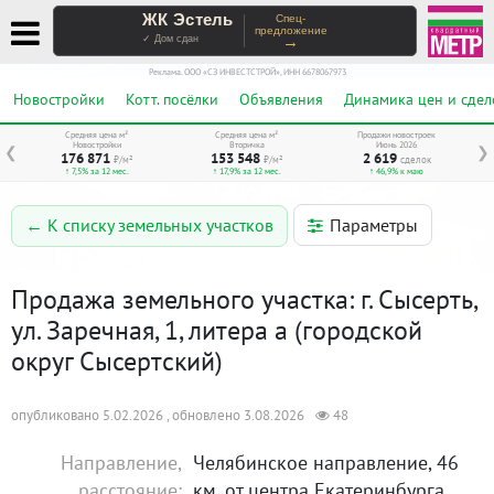
ЖК Эстель
Спец-
предложение
→
✓ Дом сдан
Реклама. ООО «СЗ ИНВЕСТСТРОЙ», ИНН 6678067973
Новостройки
Котт. посёлки
Объявления
Динамика цен и сдел
Средняя цена м²
Средняя цена м²
Продажи новостроек
Новостройки
Вторичка
Июнь 2026
❮
❯
176 871
153 548
2 619
₽/м²
₽/м²
сделок
↑ 7,5% за 12 мес.
↑ 17,9% за 12 мес.
↑ 46,9% к маю
Параметры
← К списку земельных участков
Продажа земельного участка: г. Сысерть,
ул. Заречная, 1, литера а (городской
округ Сысертский)
опубликовано 5.02.2026 , обновлено 3.08.2026
48
Направление,
Челябинское направление, 46
расстояние:
км. от центра Екатеринбурга