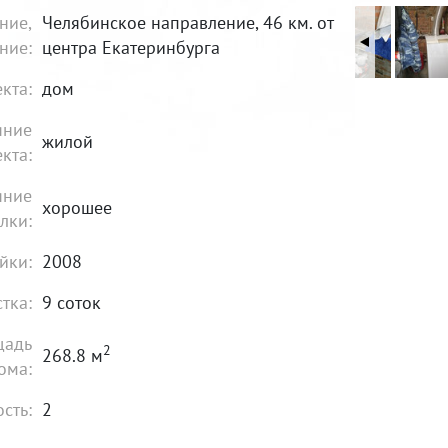
ние,
Челябинское направление, 46 км. от
ние:
центра Екатеринбурга
кта:
дом
яние
жилой
кта:
яние
хорошее
лки:
йки:
2008
стка:
9 соток
щадь
2
268.8 м
ома:
сть:
2