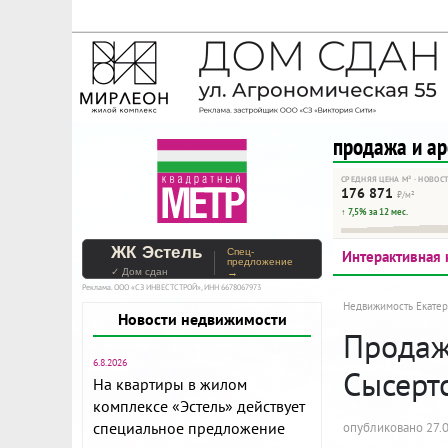
На Метре реклама - тольк
Помогайте независимому ре
продажа и а
СРЕДНЯЯ ЦЕНА М² · НОВОС
176 871
₽/м²
↑ 7,5% за 12 мес.
ЖК Эстель
Спец-
Интерактивная 
предложение
✓ Дом сдан
→
Реклама. ООО «СЗ ИНВЕСТСТРОЙ», ИНН 6678067973
Недвижимость Екатер
Новости недвижимости
Продажа
6.8.2026
Сысерт
На квартиры в жилом
комплексе «Эстель» действует
специальное предложение
опубликовано 27.0