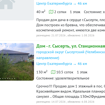
Центр Екатеринбурга → 46 км
2
40 м
2 сотки
1 этаж
Состояние: 
Продам дом дача в сердце г.Сысерти, пло
Дом построен из бревна, что обеспечива
косметический ремонт, имеются две комн
атмосферу уюта и тепла На участке расту
размещено: 21.07.2026
, обновлено: 1.08.2026
сад или огород. Теплица Баня Электричес
Дом - г. Сысерть, ул. Станционная
облегчает подключение. Водоснабжение. 
спокойные и доброжелательные. До пляж
городской округ Сысертский (Челябинск
доступность благодаря близости остано
направление)
школа, что делает это место привлекательным для се
Центр Екатеринбурга → 46 км
предварительной договорённости. Возмож
7543
2
130 м
10.5 соток
1 этаж
Состояние: удовлетворительное
Срочно!!! Продаю дом 1 этажный в пос. Сысерть . (в сторону Горного Щита) С
Красивейшим видом. Идеальная планировка: 3 спальни, просторная кухня-гостинная, 1
санузел .. Общая площадь 130м2Фундаме
Монолитный ростверк 600*400. Монолитн
размещено: 14.07.2026
, обновлено: 6.08.2026