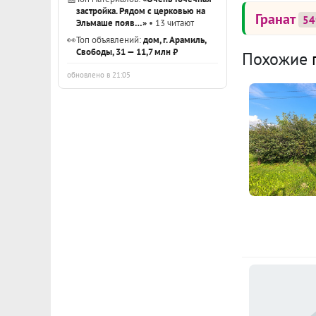
застройка. Рядом с церковью на
Гранат
54
Эльмаше появ…»
• 13 читают
👀
Топ объявлений:
дом, г. Арамиль,
Свободы, 31 — 11,7 млн ₽
Похожие
обновлено в 21:05