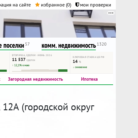
ация на сайте
избранное (
0
)
мои проверки
нта.
и!
 поселки
комм. недвижимость
57
1320
ВТОРИЧКА, СДЕЛКИ · ИЮНЬ 2026
КЛЮЧЕВАЯ СТАВКА ЦБ РФ
11 537
сделок
14
%
↑ 12,1% к маю
↓ снижение
к
Загородная недвижимость
Ипотека
, 12А (городской округ