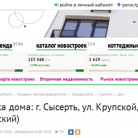
войти в личный кабинет
регистр
о нормальная. Никакого шок-конте
сурсу, как он помогает вам. Удач
ренда
каталог новостроек
коттеджные
8784
254
ТРОЙКИ
СРЕДНЯЯ ЦЕНА М² · ВТОРИЧКА
ПРОДАЖИ НОВОСТРОЕК · ИЮНЬ 2026
153 548
2 619
₽/м²
сделок
↑ 17,9% за 12 мес.
↑ 46,9% к маю
карта новостроек
Вторичная недвижимость
Рынок новострое
инбурга
Продажа и аренда недвижимости
Продажа дома
г. Сысерть
Дом
 дома: г. Сысерть, ул. Крупской
ский)
4.2026 , обновлено 6.08.2026
53