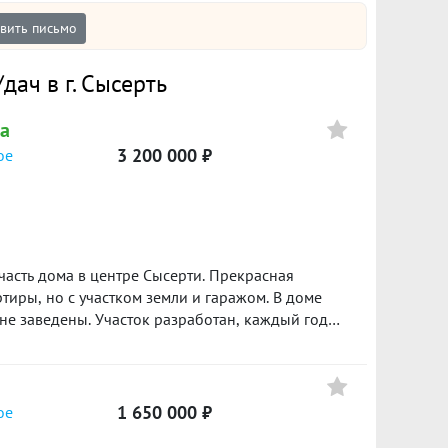
вить письмо
ач в г. Сысерть
са
3 200 000 ₽
ое
тиры, но с участком земли и гаражом. В доме
азработан, каждый год
т в 5
и кружков. В шаговой доступности магазины,
и транспорта. Продажа только за наличные .
т для своей семьи!!!!
1 650 000 ₽
ое