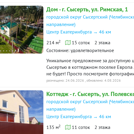
стен 3 метра.Коммуникации:-электрика 
Дом - г. Сысерть, ул. Римская, 1
поселке асфальтированы дороги, газ, эл
интернет и ТВ, видеонаблюдение.В шагов
городской округ Сысертский (Челябинск
инфраструктура поселка: магазины.Прихо
направление)
объекта в нашей базе: 19059
Центр Екатеринбурга → 46 км
2
214 м
15 соток
2 этажа
Состояние: удовлетворительное
Уникальное предложение за доступную ц
Сысертью в коттеджном поселке Европа 
не будет! Просто посмотрите фотографи
подробно передать атмосферу "Европы"
размещено: 24.06.2026
, обновлено: 4.08.2026
экскурсия по фото.Фотографии 1-15 – в
Коттедж - г. Сысерть, ул. Полевск
обжита и содержится в прекрасном состо
Маргиналов и асоциалов тут нет и быть 
городской округ Сысертский (Челябинск
большей части семейные. Асфальтирован
направление)
охрана и видеонаблюдение по всей терр
Центр Екатеринбурга → 46 км
проекте – спортзал для жителей (здание 
спокойно, сюда приятно возвращаться в
2
135 м
11 соток
2 этажа
радуют.Фотографии 16-25 – оштукатуре