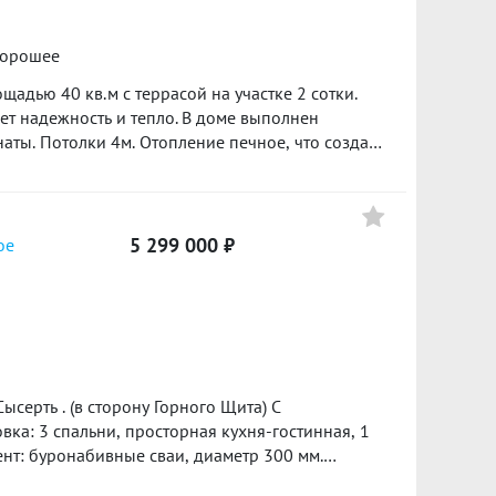
хорошее
щадью 40 кв.м с террасой на участке 2 сотки.
ет надежность и тепло. В доме выполнен
аты. Потолки 4м. Отопление печное, что создает
т овощи и зелень, есть возможность обустроить
тво 220 w, Газ проходит по границе участка, что
Дом на несколько хозяев, соседи все
а 10 минут пешком. Удобная транспортная
5 299 000 ₽
ое
вки общественного транспорта. Рядом находится
мей с детьми. Показ просмотр по
ен разумный торг. ID объекта в нашей базе:
нт: буронабивные сваи, диаметр 300 мм.
ая плита 17- мм.Стены из газоблока, Высота