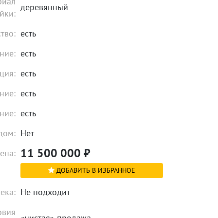
риал
деревянный
йки:
тво:
есть
ние:
есть
ция:
есть
ние:
есть
ние:
есть
дом:
Нет
11 500 000
₽
ена:
ДОБАВИТЬ В ИЗБРАННОЕ
ека:
Не подходит
овия
«чистая» продажа