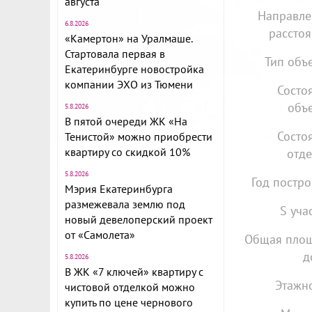
августа
Направле
6.8.2026
расстоя
«Камертон» на Уралмаше.
Стартовала первая в
Тип объе
Екатеринбурге новостройка
компании ЭХО из Тюмени
Состо
объе
5.8.2026
В пятой очереди ЖК «На
Состо
Тенистой» можно приобрести
квартиру со скидкой 10%
отде
5.8.2026
Год постро
Мэрия Екатеринбурга
размежевала землю под
S уча
новый девелоперский проект
от «Самолета»
Общая пло
д
5.8.2026
В ЖК «7 ключей» квартиру с
Этажно
чистовой отделкой можно
купить по цене чернового