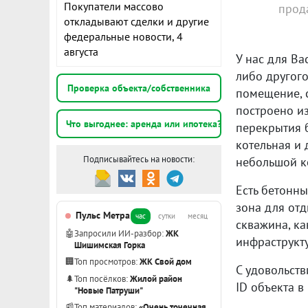
Покупатели массово
прод
откладывают сделки и другие
федеральные новости, 4
августа
У нас для Ва
либо другого
Проверка объекта/собственника
помещение, с
построено из
Что выгоднее: аренда или ипотека?
перекрытия б
котельная и 
Подписывайтесь на новости:
небольшой к
Есть бетонны
зона для отд
Пульс Метра
час
сутки
месяц
скважина, ка
🤖
Запросили ИИ-разбор:
ЖК
инфраструкту
Шишимская Горка
🏢
Топ просмотров:
ЖК Свой дом
С удовольст
🌲
Топ посёлков:
Жилой район
ID объекта в
"Новые Патруши"
📰
Топ материалов:
«Очень точечная