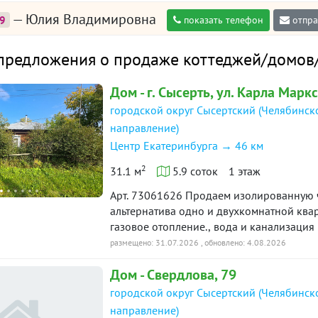
— Юлия Владимировна
9
показать телефон
отпра
предложения о продаже коттеджей/домов/д
Дом - г. Сысерть, ул. Карла Марк
городской округ Сысертский (Челябинск
направление)
Центр Екатеринбурга → 46 км
2
31.1 м
5.9 соток
1 этаж
Арт. 73061626 Продаем изолированную часть дома в центре Сысерти. Прекрасная
альтернатива одно и двухкомнатной квар
газовое отопление., вода и канализация не заведены. Участок р
радует своих хозяев прекрасным урожаем. Развитая инфраструктура центра позволи
размещено: 31.07.2026
, обновлено: 4.08.2026
минут дойти детям до школы, до секций 
Дом - Свердлова, 79
административные учреждения, остановк
Звоните и выбирайте экономичный вариан
городской округ Сысертский (Челябинск
направление)