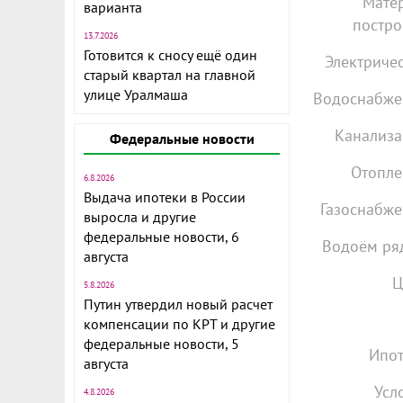
Мате
варианта
постро
13.7.2026
Готовится к сносу ещё один
Электричес
старый квартал на главной
улице Уралмаша
Водоснабже
Канализа
Федеральные новости
Отопле
6.8.2026
Выдача ипотеки в России
Газоснабже
выросла и другие
федеральные новости, 6
Водоём ря
августа
Ц
5.8.2026
Путин утвердил новый расчет
компенсации по КРТ и другие
федеральные новости, 5
Ипот
августа
Усл
4.8.2026