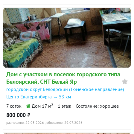
Дом с участком в поселок городского типа
Белоярский, СНТ Белый Яр
городской округ Белоярский (Тюменское направление)
Центр Екатеринбурга → 53 км
2
7 соток
Дом 17 м
1 этаж
Состояние: хорошее
800 000 ₽
размещено: 22.05.2026
, обновлено: 29.07.2026