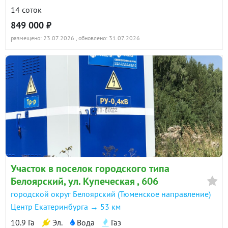
14 соток
849 000 ₽
размещено: 23.07.2026
, обновлено: 31.07.2026
Участок в поселок городского типа
Белоярский, ул. Купеческая , 606
городской округ Белоярский (Тюменское направление)
Центр Екатеринбурга → 53 км
10.9 Га
Эл.
Вода
Газ