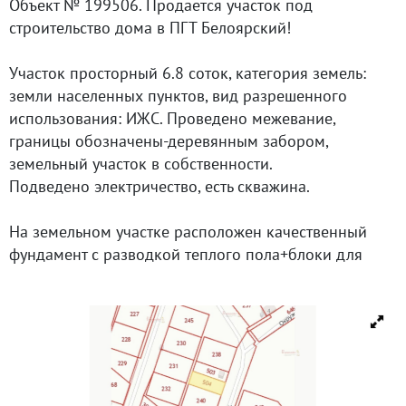
Объект № 199506. Продается участок под
строительство дома в ПГТ Белоярский!
Участок просторный 6.8 соток, категория земель:
земли населенных пунктов, вид разрешенного
использования: ИЖС. Проведено межевание,
границы обозначены-деревянным забором,
земельный участок в собственности.
Пoдвeдeнo электричecтвo, есть скважина.
На земельном участке расположен качественный
фундамент с разводкой теплого пола+блоки для
дальнейшего возведения стен.
Блоки (Поревит ЭКО 300*600) продаются за
отдельную стоимость. В подарок проект дома!
Недалеко вся необходимая инфраструктура:
магазины, остановки общественного транспорта и