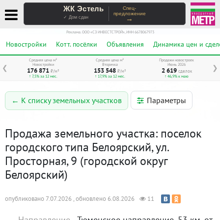
ЖК Эстель
Спец-
предложение
→
✓ Дом сдан
Реклама. ООО «СЗ ИНВЕСТСТРОЙ», ИНН 6678067973
Новостройки
Котт. посёлки
Объявления
Динамика цен и сдел
Средняя цена м²
Средняя цена м²
Продажи новостроек
Новостройки
Вторичка
Июнь 2026
❮
❯
176 871
153 548
2 619
₽/м²
₽/м²
сделок
↑ 7,5% за 12 мес.
↑ 17,9% за 12 мес.
↑ 46,9% к маю
Параметры
← К списку земельных участков
Продажа земельного участка: поселок
городского типа Белоярский, ул.
Просторная, 9 (городской округ
Белоярский)
опубликовано 7.07.2026 , обновлено 6.08.2026
11
Направление,
Тюменское направление, 53 км. от