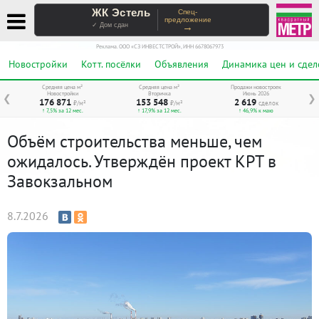
ЖК Эстель
Спец-
предложение
→
✓ Дом сдан
Реклама. ООО «СЗ ИНВЕСТСТРОЙ», ИНН 6678067973
Новостройки
Котт. посёлки
Объявления
Динамика цен и сдел
Средняя цена м²
Средняя цена м²
Продажи новостроек
Новостройки
Вторичка
Июнь 2026
❮
❯
176 871
153 548
2 619
₽/м²
₽/м²
сделок
↑ 7,5% за 12 мес.
↑ 17,9% за 12 мес.
↑ 46,9% к маю
Объём строительства меньше, чем
ожидалось. Утверждён проект КРТ в
Завокзальном
8.7.2026