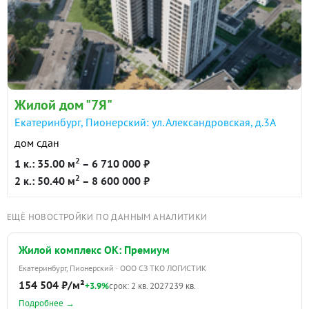
в продаже
100500 ₽/м²
-что оставим из мебели/техники, обсудим
индивидуально.
Показать всю историю: 18 предложений →
Звоните, а лучше приходите и забирайте.
Возможно это то, что вы так долго искали!
Никакой комиссии при покупке!
Жилой дом "7Я"
При ЗВОНКЕ назовите номер ЛОТА
Объект №71278
Екатеринбург, Пионерский: ул. Александровская, д.3А
дом сдан
2
1 к.: 35.00 м
– 6 710 000 ₽
2
2 к.: 50.40 м
– 8 600 000 ₽
ЕЩЁ НОВОСТРОЙКИ ПО ДАННЫМ АНАЛИТИКИ
Жилой комплекс ОК: Премиум
Екатеринбург, Пионерский · ООО СЗ ТКО ЛОГИСТИК
154 504 ₽/м²
+3.9%
срок: 2 кв. 2027
239 кв.
Подробнее →