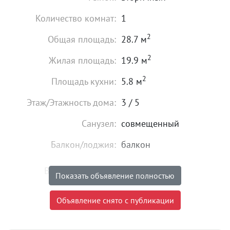
Количество комнат:
1
2
Общая площадь:
28.7 м
2
Жилая площадь:
19.9 м
2
Площадь кухни:
5.8 м
Этаж/Этажность дома:
3 / 5
Санузел:
совмещенный
Балкон/лоджия:
балкон
Высота потолков:
от 2,5 м
Показать объявление полностью
Состояние:
идеальное
Объявление снято с публикации
Мебель:
есть