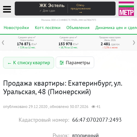
ЖК Эстель
Спец-
предложение
→
✓ Дом сдан
Реклама. ООО «СЗ ИНВЕСТСТРОЙ», ИНН 6678067973
Новостройки
Котт. посёлки
Объявления
Динамика цен и сдел
Средняя цена м²
Средняя цена м²
Продажи новостроек
Новостройки
Вторичка
Июль 2026
❮
❯
176 871
153 978
2 481
₽/м²
₽/м²
сделок
↑ 7,5% за 12 мес.
↑ 18,7% за 12 мес.
↓ 5,3% к июню
Параметры
← К списку квартир
Продажа квартиры: Екатеринбург, ул.
Уральская, 48 (Пионерский)
опубликовано 29.12.2020 , обновлено 30.07.2026
41
Кадастровый номер:
66:47:0702077:2493
Рынок:
вторичный