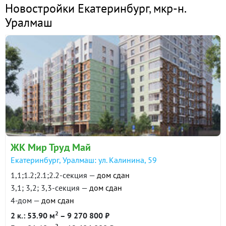
Новостройки Екатеринбург
,
мкр-н.
Уралмаш
ЖК Мир Труд Май
Екатеринбург, Уралмаш: ул. Калинина, 59
1,1;1.2;2.1;2.2-секция —
дом сдан
3,1; 3,2; 3,3-секция —
дом сдан
4-дом —
дом сдан
2
2 к.: 53.90 м
– 9 270 800 ₽
2