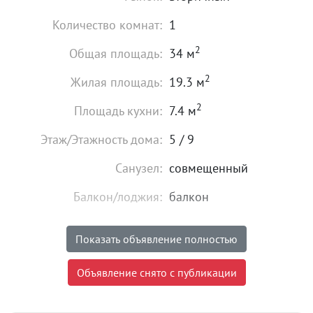
Количество комнат:
1
2
Общая площадь:
34 м
2
Жилая площадь:
19.3 м
2
Площадь кухни:
7.4 м
Этаж/Этажность дома:
5 / 9
Санузел:
совмещенный
Балкон/лоджия:
балкон
Год постройки:
1981
Показать объявление полностью
2 820 000
₽
Цена:
Объявление снято с публикации
Объявление снято с публикации