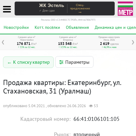
ЖК Эстель
Спец-
предложение
→
✓ Дом сдан
Реклама. ООО «СЗ ИНВЕСТСТРОЙ», ИНН 6678067973
Новостройки
Котт. посёлки
Объявления
Динамика цен и сдел
Средняя цена м²
Средняя цена м²
Продажи новостроек
Новостройки
Вторичка
Июнь 2026
❮
❯
176 871
153 548
2 619
₽/м²
₽/м²
сделок
↑ 7,5% за 12 мес.
↑ 17,9% за 12 мес.
↑ 46,9% к маю
Параметры
← К списку квартир
Продажа квартиры: Екатеринбург, ул.
Стахановская, 31 (Уралмаш)
опубликовано 5.04.2021 , обновлено 26.06.2026
53
Кадастровый номер:
66:41:0106101:105
Рынок:
вторичный