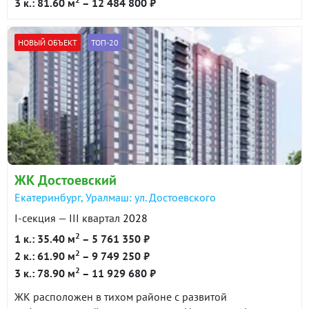
3 к.: 81.60 м
– 12 484 800 ₽
НОВЫЙ ОБЪЕКТ
ТОП-20
ЖК Достоевский
Екатеринбург, Уралмаш: ул. Достоевского
I-секция — III квартал
2028
2
1 к.: 35.40 м
– 5 761 350 ₽
2
2 к.: 61.90 м
– 9 749 250 ₽
2
3 к.: 78.90 м
– 11 929 680 ₽
ЖК расположен в тихом районе с развитой