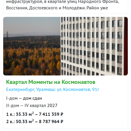
инфраструктурой, в квартале улиц Народного Фронта,
Восстания, Достоевского и Молодёжи. Район уже
сформирован и сочетает в себе все необходимые
объекты социальной и торговой инфраструктуры. До
центра города 25 минут на автомобиле. До станции
метро Проспект Космонавтов около 10 минут на
общественном транспорте.
Квартал Моменты на Космонавтов
Екатеринбург, Уралмаш: ул. Космонавтов, 91г
I-дом —
дом сдан
II-дом — IV квартал
2027
2
1 к.: 35.33 м
– 7 411 359 ₽
2
2 к.: 50.33 м
– 8 787 964 ₽