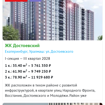
ЖК Достоевский
Екатеринбург, Уралмаш: ул. Достоевского
I-секция — III квартал
2028
2
1 к.: 35.40 м
– 5 761 350 ₽
2
2 к.: 61.90 м
– 9 749 250 ₽
2
3 к.: 78.90 м
– 11 929 680 ₽
ЖК расположен в тихом районе с развитой
инфраструктурой, в квартале улиц Народного Фронта,
Восстания, Достоевского и Молодёжи. Район уже
сформирован и сочетает в себе все необходимые