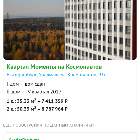
объекты социальной и торговой инфраструктуры. До
центра города 25 минут на автомобиле. До станции
метро Проспект Космонавтов около 10 минут на
общественном транспорте.
Квартал Моменты на Космонавтов
Екатеринбург, Уралмаш: ул. Космонавтов, 91г
I-дом —
дом сдан
II-дом — IV квартал
2027
2
1 к.: 35.33 м
– 7 411 359 ₽
2
2 к.: 50.33 м
– 8 787 964 ₽
ЕЩЁ НОВОСТРОЙКИ ПО ДАННЫМ АНАЛИТИКИ
Grafit(Графит)