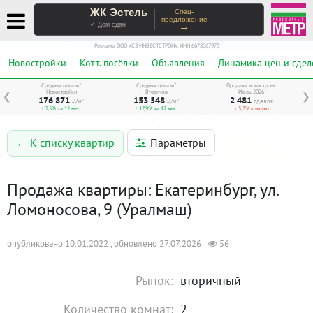
ЖК Эстель
Спец-
предложение
→
✓ Дом сдан
Реклама. ООО «СЗ ИНВЕСТСТРОЙ», ИНН 6678067973
Новостройки
Котт. посёлки
Объявления
Динамика цен и сдел
Средняя цена м²
Средняя цена м²
Продажи новостроек
Новостройки
Вторичка
Июль 2026
❮
❯
176 871
153 548
2 481
₽/м²
₽/м²
сделок
↑ 7,5% за 12 мес.
↑ 17,9% за 12 мес.
↓ 5,3% к июню
Параметры
← К списку квартир
Продажа квартиры: Екатеринбург, ул.
Ломоносова, 9 (Уралмаш)
опубликовано 10.01.2022 , обновлено 27.07.2026
56
Рынок:
вторичный
Количество комнат:
2