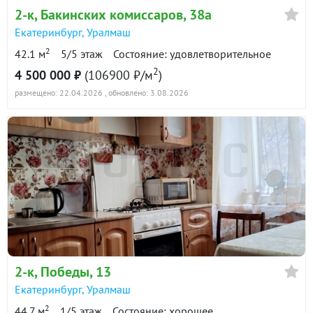
2-к
, Бакинских комиссаров, 38а
Екатеринбург
,
Уралмаш
2
42.1 м
5/5 этаж
Состояние: удовлетворительное
2
4 500 000 ₽
(106900 ₽/м
)
размещено: 22.04.2026
, обновлено: 3.08.2026
2-к
, Победы, 13
Екатеринбург
,
Уралмаш
2
44.7 м
1/5 этаж
Состояние: хорошее