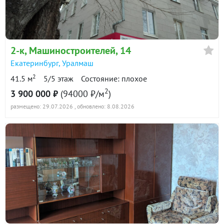
в продаже
70400 ₽/м²
Показать всю историю: 20 предложений →
2-к
, Машиностроителей, 14
Екатеринбург
,
Уралмаш
2
41.5 м
5/5 этаж
Состояние: плохое
2
3 900 000 ₽
(94000 ₽/м
)
размещено: 29.07.2026
, обновлено: 8.08.2026