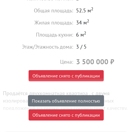
2
Общая площадь:
52.5 м
2
Жилая площадь:
34 м
2
Площадь кухни:
6 м
Этаж/Этажность дома:
3 / 5
3 500 000
₽
Цена:
Объявление снято с публикации
Продаётся двухкомнатная квартира , с двумя
изолированными комнатами. Одно из удачных
Показать объявление полностью
предложений на рынке, цена соответствует качеству.
Квартира без ремонта, что с одной стороны является
Объявление снято с публикации
большим плюсом, можно воплотить свои
дизайнерские решения, а не переплачивать за чужой