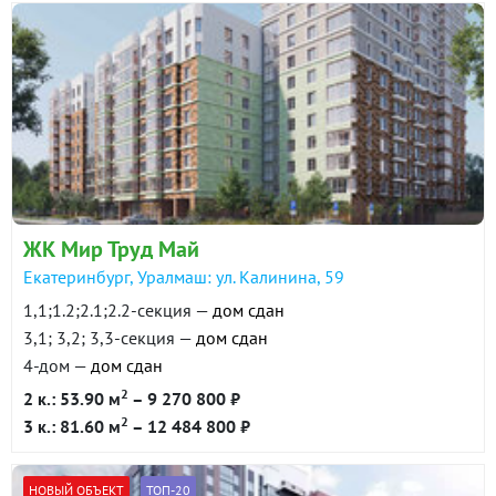
ЖК Мир Труд Май
Екатеринбург, Уралмаш: ул. Калинина, 59
1,1;1.2;2.1;2.2-секция —
дом сдан
3,1; 3,2; 3,3-секция —
дом сдан
4-дом —
дом сдан
2
2 к.: 53.90 м
– 9 270 800 ₽
2
3 к.: 81.60 м
– 12 484 800 ₽
НОВЫЙ ОБЪЕКТ
ТОП-20