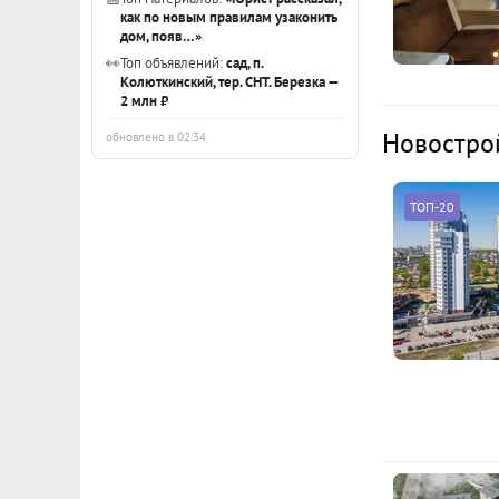
как по новым правилам узаконить
дом, появ…»
👀
Топ объявлений:
сад, п.
Колюткинский, тер. СНТ. Березка —
2 млн ₽
Новостро
обновлено в 02:34
ТОП-20