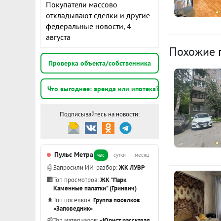
ухоженный д
Покупатели массово
жизни: школ
откладывают сделки и другие
К
федеральные новости, 4
501, №262.
августа
В шаговой до
Похожие
1
Неподалеку о
Проверка объекта/собственника
можно прогул
1
Что выгоднее: аренда или ипотека?
Остановки об
э
трамваи, тро
Подписывайтесь на новости:
непосредств
2
минут. Прек
э
ID объекта в
Пульс Метра
час
сутки
месяц
Показать вс
🤖
Запросили ИИ-разбор:
ЖК ЛУВР
🏢
Топ просмотров:
ЖК "Парк
Каменные палатки" (Гринвич)
🌲
Топ посёлков:
Группа поселков
«Заповедник»
📰
Топ материалов:
«Юрист рассказал,