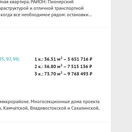
тная квартира. РАЙОН: Пионерский
раструктурой и отличной транспортной
доме магазин Магнит и магазины с товарами
тра Парк Хаус и парка 5 минут ходьбы. ДВОР:
етей, достаточно мест для парковки
сто и уютно. КВАРТИРА: Находится на 4 этаже,
санузлом и кладовой.Мебель по согласованию
взрослый собственник, в чистой продаже.
2
5, 97, 99;
1 к.: 36.51 м
– 5 651 716 ₽
 от 1994 года. Без ограничений и залогов.
2
азе: 6780
2 к.: 56.80 м
– 7 515 136 ₽
2
3 к.: 73.70 м
– 9 768 493 ₽
 микрорайоне. Многосекционные дома проекта
, Камчатской, Владивостокской и Сахалинской,