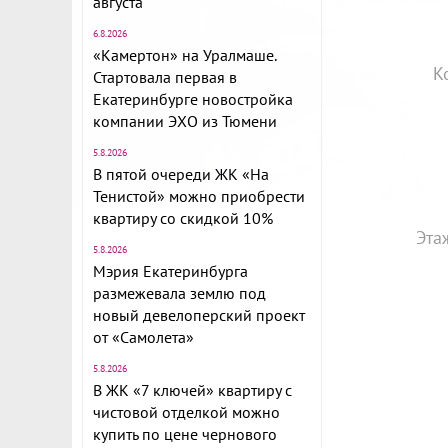
августа
6.8.2026
«Камертон» на Уралмаше.
К
Стартовала первая в
Екатеринбурге новостройка
компании ЭХО из Тюмени
5.8.2026
В пятой очереди ЖК «На
Тенистой» можно приобрести
квартиру со скидкой 10%
Эта
5.8.2026
Мэрия Екатеринбурга
размежевала землю под
новый девелоперский проект
от «Самолета»
5.8.2026
В ЖК «7 ключей» квартиру с
чистовой отделкой можно
купить по цене чернового