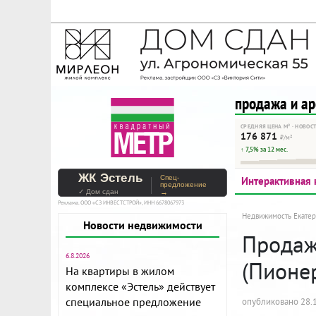
На Метре реклама - тольк
Помогайте независимому ре
продажа и а
СРЕДНЯЯ ЦЕНА М² · НОВОС
176 871
₽/м²
↑ 7,5% за 12 мес.
ЖК Эстель
Спец-
Интерактивная 
предложение
✓ Дом сдан
→
Реклама. ООО «СЗ ИНВЕСТСТРОЙ», ИНН 6678067973
Недвижимость Екатер
Новости недвижимости
Продажа
6.8.2026
(Пионе
На квартиры в жилом
комплексе «Эстель» действует
специальное предложение
опубликовано 28.1