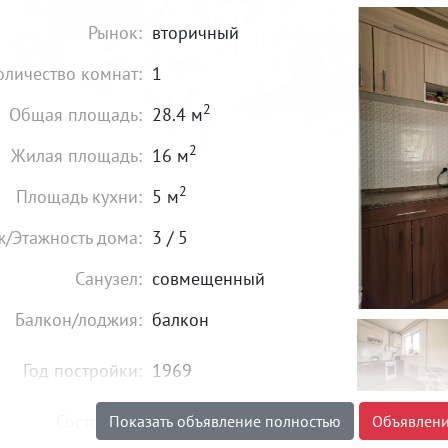
Рынок:
вторичный
оличество комнат:
1
2
Общая площадь:
28.4 м
2
Жилая площадь:
16 м
2
Площадь кухни:
5 м
ж/Этажность дома:
3 / 5
Санузел:
совмещенный
Балкон/лоджия:
балкон
Год постройки:
1969
Состояние:
хорошее
Показать объявление полностью
Объявлени