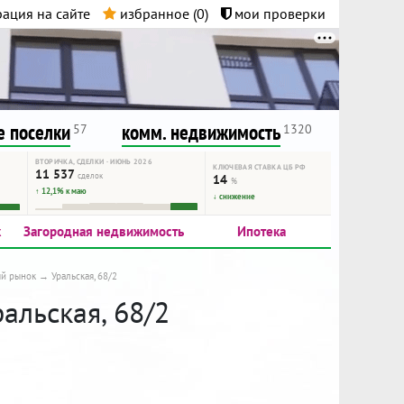
ация на сайте
избранное (
0
)
мои проверки
нта.
и!
 поселки
комм. недвижимость
57
1320
ВТОРИЧКА, СДЕЛКИ · ИЮНЬ 2026
КЛЮЧЕВАЯ СТАВКА ЦБ РФ
11 537
сделок
14
%
↑ 12,1% к маю
↓ снижение
к
Загородная недвижимость
Ипотека
ый рынок
Уральская, 68/2
альская, 68/2