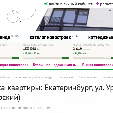
войти в личный кабинет
регистр
о нормальная. Никакого шок-конте
сурсу, как он помогает вам. Удач
ренда
каталог новостроек
коттеджные
8785
254
ТРОЙКИ
СРЕДНЯЯ ЦЕНА М² · ВТОРИЧКА
ПРОДАЖИ НОВОСТРОЕК · ИЮНЬ 2026
153 548
2 619
₽/м²
сделок
↑ 17,9% за 12 мес.
↑ 46,9% к маю
карта новостроек
Вторичная недвижимость
Рынок новострое
инбурга
Купить квартиру в Екатеринбурге
Пионерский
Однокомнатные
Вторичн
 квартиры: Екатеринбург, ул. Ур
рский)
1.2022 , обновлено 28.06.2026
86