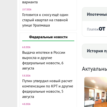
варианта
13.7.2026
Ипотечный
Готовится к сносу ещё один
старый квартал на главной
улице Уралмаша
от
Платёж
Федеральные новости
Стоимость ква
Продам однок
этажного дом
6.8.2026
История п
Выдача ипотеки в России
Расположенн
выросла и другие
города.
Срок
федеральные новости, 6
Средняя цена
Актуальн
августа
Квартира теп
окна, лоджия
5.8.2026
запад. Устан
Путин утвердил новый расчет
компенсации по КРТ и другие
Ежемесячны
Санузел сов
федеральные новости, 5
88 
оборудована
августа
Расчёт по анну
чисто, регул
4.8.2026
II п