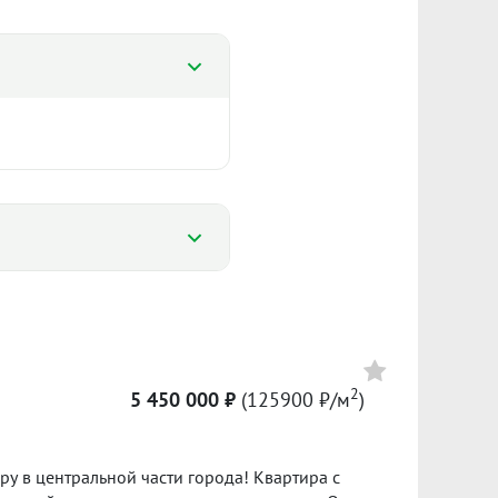
%
%
148 148 ₽/м²
5 693
2
5 450 000 ₽
(125900 ₽/м
)
Сумма кредита 2 345 000 ₽
банке.
центральной части города! Квартира с
ол. 2025
I пол. 2026