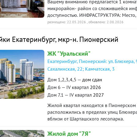
Вашему вниманию предлагается 1 комна
микрорайон- район со сложившейся инф
доступностью. ИНФРАСТРУКТУРА: Место, когда все необходимое рядом: остановки
общественного транспорта, в соседнем 
размещено: 22.05.2026
, обновлено: 2.08.2026
первой необходимости, до торгового цен
Зеленый двор, тихий и безопасный для д
йки Екатеринбург
,
мкр-н. Пионерский
транспортного средства. ДОМ: В доме чи
стандартная планировка, совмещенным 
ЖК "Уральский"
остается. ЮРИДИЧЕСКАЯ ЧИСТОТА: Один 
Екатеринбург, Пионерский: ул. Блюхера, 9
приобреталась по договору приватизации
Документы готовы. ID объекта в нашей б
Сахалинская, 22; Камчатская, 3
Дом 1,2,3,4,5 —
дом сдан
Дом 6 — IV квартал
2026
Дом 7.1 — IV квартал
2027
Жилой квартал находится в Пионерском
расположились в пределах улиц Блюхера
вблизи от Шарташского лесопарка.
Жилой дом "7Я"