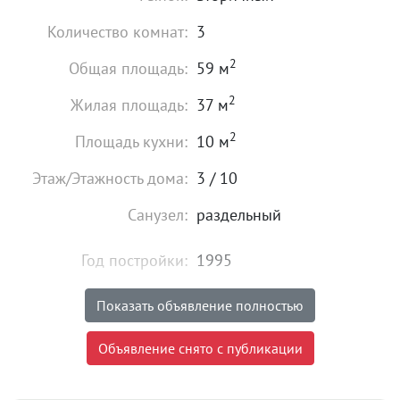
Количество комнат:
3
2
Общая площадь:
59 м
2
Жилая площадь:
37 м
2
Площадь кухни:
10 м
Этаж/Этажность дома:
3 / 10
Санузел:
раздельный
Год постройки:
1995
Состояние:
хорошее
Показать объявление полностью
5 170 000
₽
Объявление снято с публикации
Цена:
Объявление снято с публикации