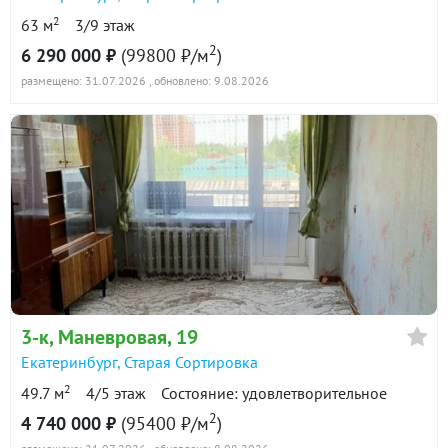
2
63 м
3/9 этаж
2
6 290 000 ₽
(99800 ₽/м
)
размещено: 31.07.2026
, обновлено: 9.08.2026
3-к
, Маневровая, 19
Екатеринбург
,
Старая Сортировка
2
49.7 м
4/5 этаж
Состояние: удовлетворительное
2
4 740 000 ₽
(95400 ₽/м
)