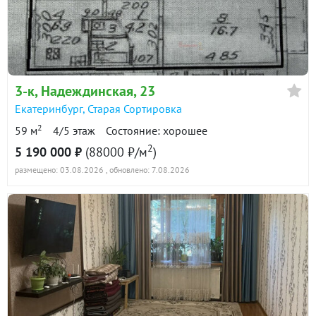
в продаже
97900 ₽/м²
Показать всю историю: 30 предложений →
3-к
, Надеждинская, 23
Екатеринбург
,
Старая Сортировка
2
59 м
4/5 этаж
Состояние: хорошее
2
5 190 000 ₽
(88000 ₽/м
)
размещено: 03.08.2026
, обновлено: 7.08.2026