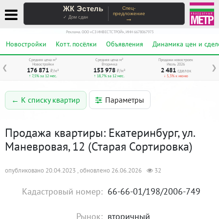
ЖК Эстель
Спец-
предложение
→
✓ Дом сдан
Реклама. ООО «СЗ ИНВЕСТСТРОЙ», ИНН 6678067973
Новостройки
Котт. посёлки
Объявления
Динамика цен и сдел
Средняя цена м²
Средняя цена м²
Продажи новостроек
Новостройки
Вторичка
Июль 2026
❮
❯
176 871
153 978
2 481
₽/м²
₽/м²
сделок
↑ 7,5% за 12 мес.
↑ 18,7% за 12 мес.
↓ 5,3% к июню
Параметры
← К списку квартир
Продажа квартиры: Екатеринбург, ул.
Маневровая, 12 (Старая Сортировка)
опубликовано 20.04.2023 , обновлено 26.06.2026
32
Кадастровый номер:
66-66-01/198/2006-749
Рынок:
вторичный