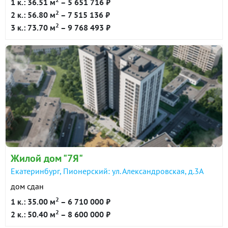
1 к.: 36.51 м
– 5 651 716 ₽
2
2 к.: 56.80 м
– 7 515 136 ₽
2
3 к.: 73.70 м
– 9 768 493 ₽
Жилой дом "7Я"
Екатеринбург, Пионерский: ул. Александровская, д.3А
дом сдан
2
1 к.: 35.00 м
– 6 710 000 ₽
2
2 к.: 50.40 м
– 8 600 000 ₽