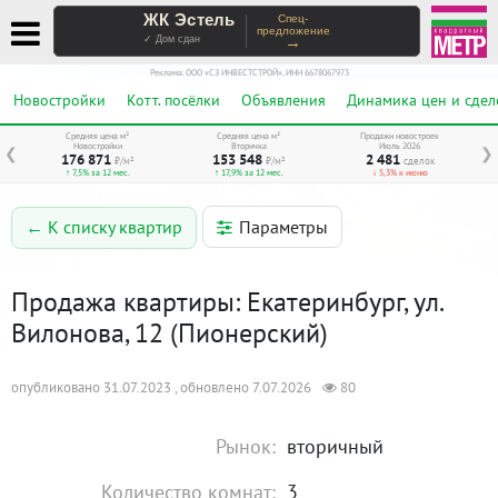
ЖК Эстель
Спец-
предложение
→
✓ Дом сдан
Реклама. ООО «СЗ ИНВЕСТСТРОЙ», ИНН 6678067973
Новостройки
Котт. посёлки
Объявления
Динамика цен и сдел
Средняя цена м²
Средняя цена м²
Продажи новостроек
Новостройки
Вторичка
Июль 2026
❮
❯
176 871
153 548
2 481
₽/м²
₽/м²
сделок
↑ 7,5% за 12 мес.
↑ 17,9% за 12 мес.
↓ 5,3% к июню
Параметры
← К списку квартир
Продажа квартиры: Екатеринбург, ул.
Вилонова, 12 (Пионерский)
опубликовано 31.07.2023 , обновлено 7.07.2026
80
Рынок:
вторичный
Количество комнат:
3