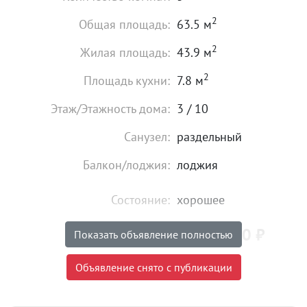
2
Общая площадь:
63.5 м
2
Жилая площадь:
43.9 м
2
Площадь кухни:
7.8 м
Этаж/Этажность дома:
3 / 10
Санузел:
раздельный
Балкон/лоджия:
лоджия
Состояние:
хорошее
7 180 000
₽
Цена:
Показать объявление полностью
Объявление снято с публикации
Объявление снято с публикации
Торг:
Невозможен