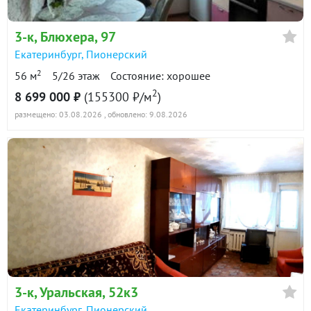
в продаже
108600 ₽/м²
3-к
, Блюхера, 97
Показать всю историю: 18 предложений →
Екатеринбург
,
Пионерский
2
56 м
5/26 этаж
Состояние: хорошее
2
8 699 000 ₽
(155300 ₽/м
)
размещено: 03.08.2026
, обновлено: 9.08.2026
3-к
, Уральская, 52к3
Екатеринбург
,
Пионерский