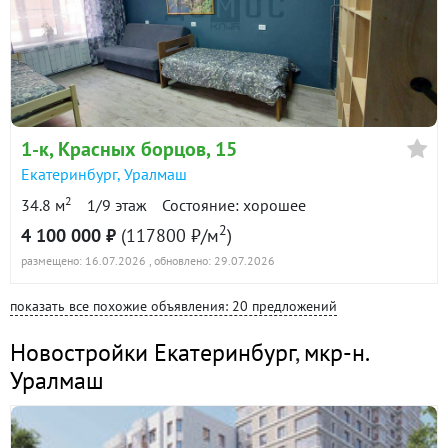
1-к
, Красных борцов, 15
Екатеринбург
,
Уралмаш
2
34.8 м
1/9 этаж
Состояние: хорошее
2
4 100 000 ₽
(117800 ₽/м
)
размещено: 16.07.2026
, обновлено: 29.07.2026
показать все похожие объявления: 20 предложений
Новостройки Екатеринбург
,
мкр-н.
Уралмаш