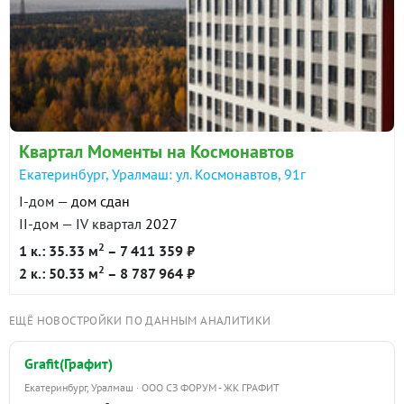
метро Проспект Космонавтов около 10 минут на
общественном транспорте.
Квартал Моменты на Космонавтов
Екатеринбург, Уралмаш: ул. Космонавтов, 91г
I-дом —
дом сдан
II-дом — IV квартал
2027
2
1 к.: 35.33 м
– 7 411 359 ₽
2
2 к.: 50.33 м
– 8 787 964 ₽
ЕЩЁ НОВОСТРОЙКИ ПО ДАННЫМ АНАЛИТИКИ
Grafit(Графит)
Екатеринбург, Уралмаш · ООО СЗ ФОРУМ - ЖК ГРАФИТ