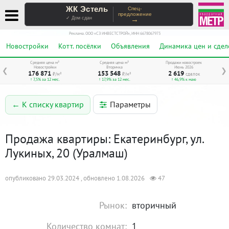
ЖК Эстель
Спец-
предложение
→
✓ Дом сдан
Реклама. ООО «СЗ ИНВЕСТСТРОЙ», ИНН 6678067973
Новостройки
Котт. посёлки
Объявления
Динамика цен и сдел
Средняя цена м²
Средняя цена м²
Продажи новостроек
Новостройки
Вторичка
Июнь 2026
❮
❯
176 871
153 548
2 619
₽/м²
₽/м²
сделок
↑ 7,5% за 12 мес.
↑ 17,9% за 12 мес.
↑ 46,9% к маю
Параметры
← К списку квартир
Продажа квартиры: Екатеринбург, ул.
Лукиных, 20 (Уралмаш)
опубликовано 29.03.2024 , обновлено 1.08.2026
47
Рынок:
вторичный
Количество комнат:
1