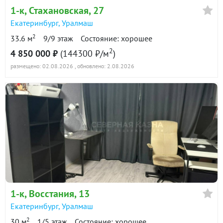
1-к
, Стахановская, 27
Екатеринбург
,
Уралмаш
2
33.6 м
9/9 этаж
Состояние: хорошее
2
4 850 000 ₽
(144300 ₽/м
)
размещено: 02.08.2026
, обновлено: 2.08.2026
1-к
, Восстания, 13
Екатеринбург
,
Уралмаш
2
30 м
1/5 этаж
Состояние: хорошее