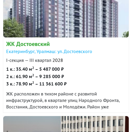
ЖК Достоевский
Екатеринбург, Уралмаш: ул. Достоевского
I-секция — III квартал
2028
2
1 к.: 35.40 м
– 5 487 000 ₽
2
2 к.: 61.90 м
– 9 285 000 ₽
2
3 к.: 78.90 м
– 11 361 600 ₽
ЖК расположен в тихом районе с развитой
инфраструктурой, в квартале улиц Народного Фронта,
Восстания, Достоевского и Молодёжи. Район уже
сформирован и сочетает в себе все необходимые
объекты социальной и торговой инфраструктуры. До
центра города 25 минут на автомобиле. До станции