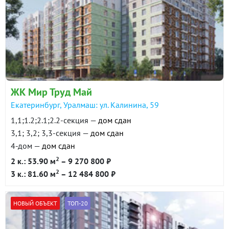
ЖК Мир Труд Май
Екатеринбург, Уралмаш: ул. Калинина, 59
1,1;1.2;2.1;2.2-секция —
дом сдан
3,1; 3,2; 3,3-секция —
дом сдан
4-дом —
дом сдан
2
2 к.: 53.90 м
– 9 270 800 ₽
2
3 к.: 81.60 м
– 12 484 800 ₽
НОВЫЙ ОБЪЕКТ
ТОП-20