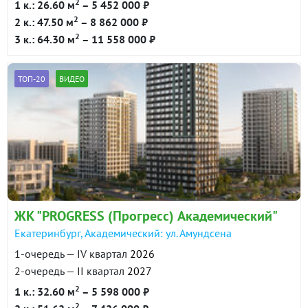
2
1 к.: 26.60 м
– 5 452 000 ₽
2
2 к.: 47.50 м
– 8 862 000 ₽
2
3 к.: 64.30 м
– 11 558 000 ₽
ТОП-20
ВИДЕО
ЖК "PROGRESS (Прогресс) Академический"
Екатеринбург, Академический: ул. Амундсена
1-очередь — IV квартал
2026
2-очередь — II квартал
2027
2
1 к.: 32.60 м
– 5 598 000 ₽
2