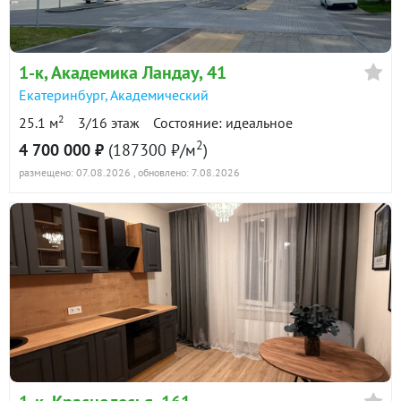
в продаже
101300 ₽/м²
✅ Цена 5.95 млн. р.
✅ Возможен любой вид оплаты.
Показать всю историю: 30 предложений →
1-к
, Академика Ландау, 41
Екатеринбург
,
Академический
2
25.1 м
3/16 этаж
Состояние: идеальное
2
4 700 000 ₽
(187300 ₽/м
)
размещено: 07.08.2026
, обновлено: 7.08.2026