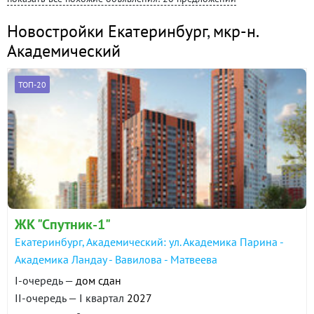
Новостройки Екатеринбург
,
мкр-н.
Академический
ТОП-20
ЖК "Спутник-1"
Екатеринбург, Академический: ул. Академика Парина -
Академика Ландау - Вавилова - Матвеева
I-очередь —
дом сдан
II-очередь — I квартал
2027