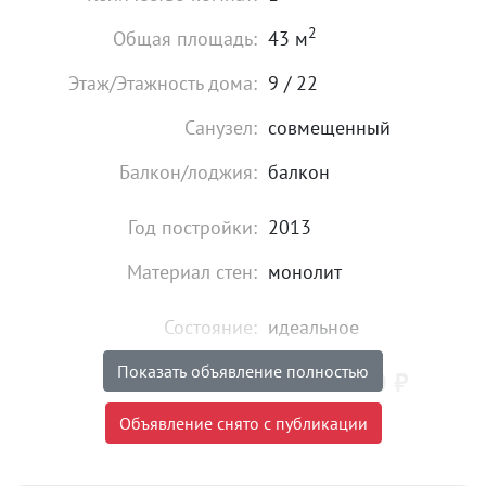
2
Общая площадь:
43 м
Этаж/Этажность дома:
9 / 22
Санузел:
совмещенный
Балкон/лоджия:
балкон
Год постройки:
2013
Материал стен:
монолит
Состояние:
идеальное
Показать объявление полностью
5 950 000
₽
Цена:
Объявление снято с публикации
Объявление снято с публикации
Тип сделки:
«чистая» продажа