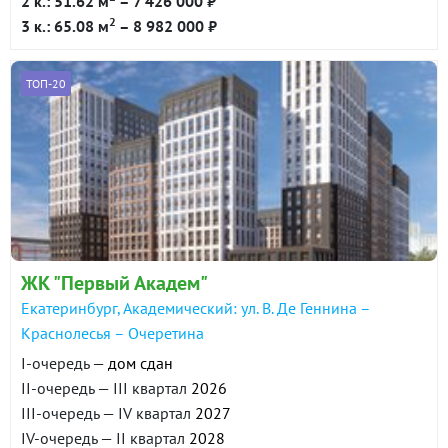
2 к.: 51.62 м
– 7 426 000 ₽
2
3 к.: 65.08 м
– 8 982 000 ₽
ТОП-20
ЖК "Первый Академ"
Екатеринбург, Академический: ул. В. Де Геннина –
Краснолесья – Очеретина
I-очередь —
дом сдан
II-очередь — III квартал
2026
III-очередь — IV квартал
2027
IV-очередь — II квартал
2028