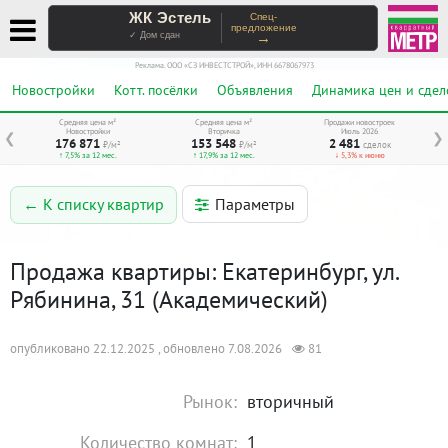
ЖК Эстель
Спец-
предложение
→
✓ Дом сдан
Реклама. ООО «СЗ ИНВЕСТСТРОЙ», ИНН 6678067973
Новостройки
Котт. посёлки
Объявления
Динамика цен и сдел
Средняя цена м²
Средняя цена м²
Продажи новостроек
Новостройки
Вторичка
Июль 2026
❮
❯
176 871
153 548
2 481
₽/м²
₽/м²
сделок
↑ 7,5% за 12 мес.
↑ 17,9% за 12 мес.
↓ 5,3% к июню
Параметры
← К списку квартир
Продажа квартиры: Екатеринбург, ул.
Рябинина, 31 (Академический)
опубликовано 22.12.2025 , обновлено 7.08.2026
81
Рынок:
вторичный
Количество комнат:
1