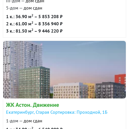
III-дом —
дом сдан
5-дом —
дом сдан
2
1 к.: 36.90 м
– 5 853 208 ₽
2
2 к.: 61.00 м
– 8 356 940 ₽
2
3 к.: 81.50 м
– 9 446 220 ₽
ЖК Астон. Движение
Екатеринбург, Старая Сортировка: Проходной, 1Б
1-дом —
дом сдан
2