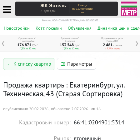
ЖК Эстель
Спец-
предложение
→
✓ Дом сдан
Реклама. ООО «СЗ ИНВЕСТСТРОЙ», ИНН 6678067973
Новостройки
Котт. посёлки
Объявления
Динамика цен и сдел
Средняя цена м²
Средняя цена м²
Продажи новостроек
Новостройки
Вторичка
Июль 2026
❮
❯
176 871
153 548
2 481
₽/м²
₽/м²
сделок
↑ 7,5% за 12 мес.
↑ 17,9% за 12 мес.
↓ 5,3% к июню
Параметры
← К списку квартир
Продажа квартиры: Екатеринбург, ул.
Техническая, 43 (Старая Сортировка)
опубликовано 20.02.2026 , обновлено 2.07.2026
16
Кадастровый номер:
66:41:0204901:5314
Рынок:
вторичный