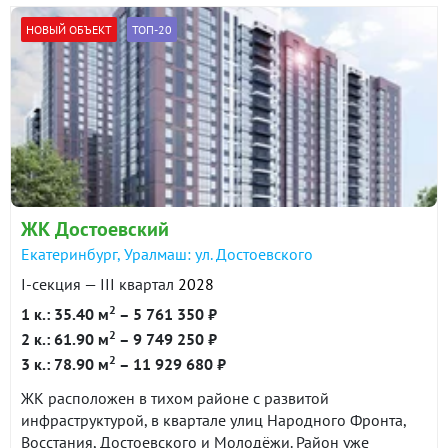
НОВЫЙ ОБЪЕКТ
ТОП-20
ЖК Достоевский
Екатеринбург, Уралмаш: ул. Достоевского
I-секция — III квартал
2028
2
1 к.: 35.40 м
– 5 761 350 ₽
2
2 к.: 61.90 м
– 9 749 250 ₽
2
3 к.: 78.90 м
– 11 929 680 ₽
ЖК расположен в тихом районе с развитой
инфраструктурой, в квартале улиц Народного Фронта,
Восстания, Достоевского и Молодёжи. Район уже