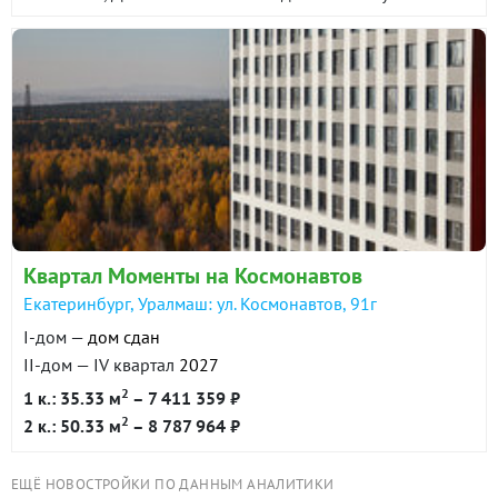
сформирован и сочетает в себе все необходимые
объекты социальной и торговой инфраструктуры. До
центра города 25 минут на автомобиле. До станции
метро Проспект Космонавтов около 10 минут на
общественном транспорте.
Квартал Моменты на Космонавтов
Екатеринбург, Уралмаш: ул. Космонавтов, 91г
I-дом —
дом сдан
II-дом — IV квартал
2027
2
1 к.: 35.33 м
– 7 411 359 ₽
2
2 к.: 50.33 м
– 8 787 964 ₽
ЕЩЁ НОВОСТРОЙКИ ПО ДАННЫМ АНАЛИТИКИ