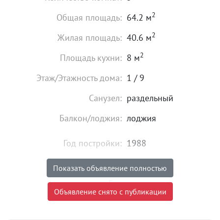
2
Общая площадь:
64.2 м
2
Жилая площадь:
40.6 м
2
Площадь кухни:
8 м
Этаж/Этажность дома:
1 / 9
Санузел:
раздельный
Балкон/лоджия:
лоджия
Год постройки:
1988
Высота потолков:
от 2,5 м
Показать объявление полностью
Газ:
есть
Объявление снято с публикации
Состояние:
хорошее