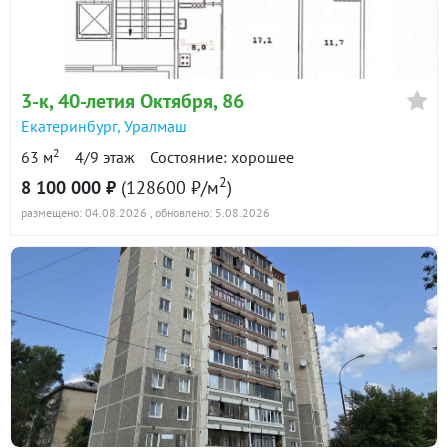
в продаже
112300 ₽/м²
Показать всю историю: 30 предложений →
3-к
, 40-летия Октября, 86
Екатеринбург
,
Уралмаш
2
63 м
4/9 этаж
Состояние: хорошее
2
8 100 000 ₽
(128600 ₽/м
)
размещено: 04.08.2026
, обновлено: 5.08.2026