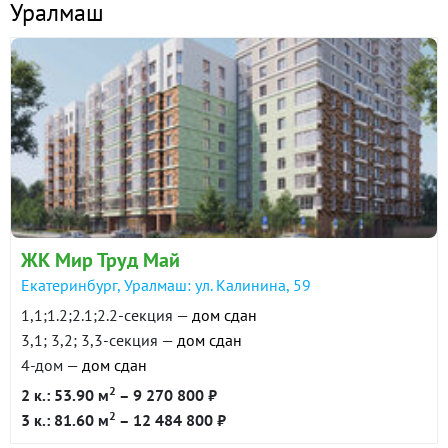
Уралмаш
ЖК Мир Труд Май
Екатеринбург, Уралмаш: ул. Калинина, 59
1,1;1.2;2.1;2.2-секция —
дом сдан
3,1; 3,2; 3,3-секция —
дом сдан
4-дом —
дом сдан
2
2 к.: 53.90 м
– 9 270 800 ₽
2
3 к.: 81.60 м
– 12 484 800 ₽