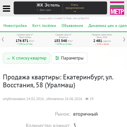
ЖК Эстель
Спец-
предложение
→
✓ Дом сдан
Реклама. ООО «СЗ ИНВЕСТСТРОЙ», ИНН 6678067973
Новостройки
Котт. посёлки
Объявления
Динамика цен и сдел
Средняя цена м²
Средняя цена м²
Продажи новостроек
Новостройки
Вторичка
Июль 2026
❮
❯
176 871
153 548
2 481
₽/м²
₽/м²
сделок
↑ 7,5% за 12 мес.
↑ 17,9% за 12 мес.
↓ 5,3% к июню
Параметры
← К списку квартир
Продажа квартиры: Екатеринбург, ул.
Восстания, 58 (Уралмаш)
опубликовано 24.02.2026 , обновлено 26.06.2026
29
Рынок:
вторичный
Количество комнат:
3