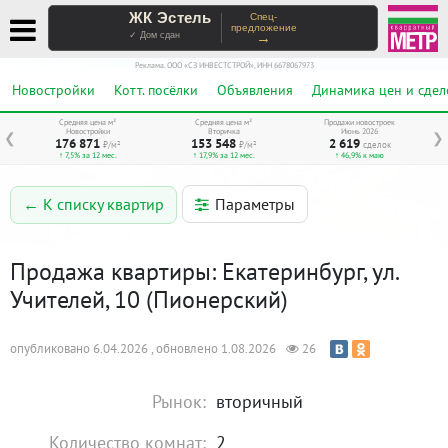
ЖК Эстель
Спец-
предложение
→
✓ Дом сдан
Реклама. ООО «СЗ ИНВЕСТСТРОЙ», ИНН 6678067973
Новостройки
Котт. посёлки
Объявления
Динамика цен и сдел
Средняя цена м²
Средняя цена м²
Продажи новостроек
Новостройки
Вторичка
Июнь 2026
❮
❯
176 871
153 548
2 619
₽/м²
₽/м²
сделок
↑ 7,5% за 12 мес.
↑ 17,9% за 12 мес.
↑ 46,9% к маю
Параметры
← К списку квартир
Продажа квартиры: Екатеринбург, ул.
Учителей, 10 (Пионерский)
опубликовано 6.04.2026 , обновлено 1.08.2026
26
Рынок:
вторичный
Количество комнат:
2