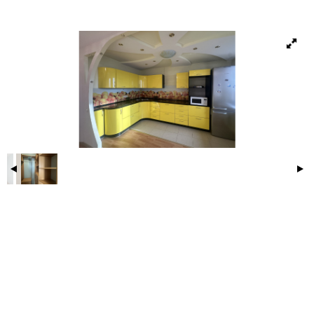
180 и 322, школа №125 и гимназия № 35.
Один собственник, без обременений, никто не
зарегистрирован, квартира готова к продаже. ТОРГ
ID объекта в нашей базе: 4891