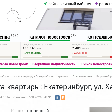
войти в личный кабинет
регистр
о нормальная. Никакого шок-конте
сурсу, как он помогает вам. Удач
ренда
каталог новостроек
коттеджные
8760
254
ТРОЙКИ
СРЕДНЯЯ ЦЕНА М² · ВТОРИЧКА
ПРОДАЖИ НОВОСТРОЕК · ИЮЛЬ 2026
153 548
2 481
₽/м²
сделок
↑ 17,9% за 12 мес.
↓ 5,3% к июню
карта новостроек
Вторичная недвижимость
Рынок новострое
инбурга
Купить квартиру в Екатеринбурге
Уралмаш
Однокомнатные
Вторичный 
 квартиры: Екатеринбург, ул. Х
4.2026 , обновлено 7.08.2026
91
Рынок:
вторичный