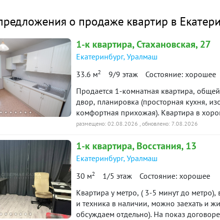
Ставка
вартира
Снято с публикации
Срок
предложения о продаже квартир в Екатер
лет
90 дн.
1-к
квартира
, Стахановская, 27
-к квартира · 22 м² · 2/3 этаж
14 марта 2025
в продаже
Екатеринбург
,
Уралмаш
45 200 ₽
й платёж
2
33.6 м
9/9 этаж
Состояние: хорошее
итетной формуле и является ориентировочным. Точную ставку и условия уточняйте в 
Продается 1-комнатная квартира, общей 
двор, планировка (просторная кухня, из
комфортная прихожая). Квартира в хоро
проживанию (фотографии соответствуют). Новым
размещено: 02.08.2026
, обновлено: 7.08.2026
фото (кухонный гарнитур с мойкой и пли
1-к
квартира
, Восстания, 13
расположен в северной части города с 
местоположение, на расстоянии вытянут
Екатеринбург
,
Уралмаш
жизни, супермаркеты и магазины, пункт 
2
30 м
1/5 этаж
Состояние: хорошее
садов в шаговой доступности, парк. Отл
доступности 15 минут пешком, станция 
Квартира у метро, ( 3-5 минут до метро), в чистой продаже, в хорошем состоянии. Мебель
любую часть города очень легко и досту
и техника в наличии, можно заехать и жить,
Чистая продажа, освобождена, один взро