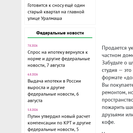
Готовится к сносу ещё один
старый квартал на главной
улице Уралмаша
Федеральные новости
7.8.2026
Продается у
Спрос на ипотеку вернулся к
частном доме
норме и другие федеральные
Забудьте о ш
новости, 7 августа
студия — это
6.8.2026
формате «до
Выдача ипотеки в России
Вы покупает
выросла и другие
ремонтом, н
федеральные новости, 6
пространств
августа
пожарить ша
5.8.2026
друзьями ил
Путин утвердил новый расчет
кофе.
компенсации по КРТ и другие
федеральные новости, 5