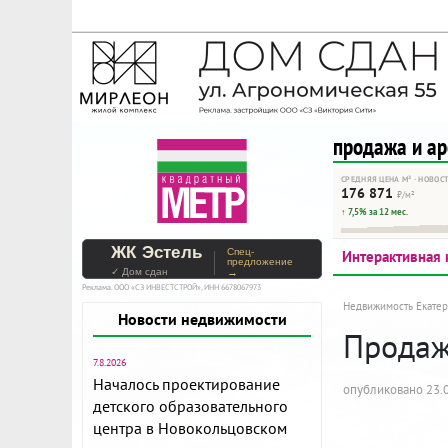
На Метре реклама - тольк
Помогайте независимому ре
продажа и а
СРЕДНЯЯ ЦЕНА М² · НОВОС
176 871
₽/м²
↑ 7,5% за 12 мес.
ЖК Эстель
Спец-
Интерактивная 
предложение
✓ Дом сдан
→
Реклама. ООО «СЗ ИНВЕСТСТРОЙ», ИНН 6678067973
Недвижимость Екатер
Новости недвижимости
Продажа
7.8.2026
Началось проектирование
опубликовано 23.0
детского образовательного
центра в Новокольцовском