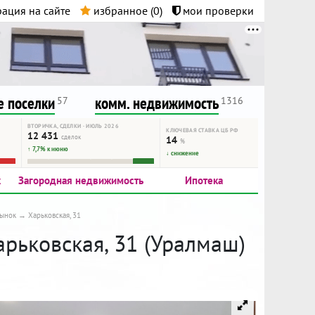
ация на сайте
избранное (
0
)
мои проверки
нта.
и!
 поселки
комм. недвижимость
57
1316
ВТОРИЧКА, СДЕЛКИ · ИЮЛЬ 2026
КЛЮЧЕВАЯ СТАВКА ЦБ РФ
12 431
сделок
14
%
↑ 7,7% к июню
↓ снижение
к
Загородная недвижимость
Ипотека
рынок
Харьковская, 31
арьковская, 31 (Уралмаш)