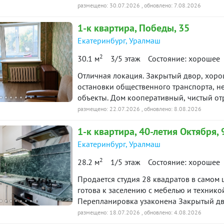
7687
размещено: 30.07.2026
, обновлено: 7.08.2026
1-к
квартира
, Победы, 35
Екатеринбург
,
Уралмаш
2
30.1 м
3/5 этаж
Состояние: хорошее
Отличная локация. Закрытый двор, хор
остановки общественного транспорта, 
объекты. Дом кооперативный, чистый о
коммунальные платежи. Чистая продажа, к
размещено: 22.07.2026
, обновлено: 8.08.2026
Совершеннолетние собственники, приобр
1-к
квартира
, 40-летия Октября, 
использования ипотечных средств и сред
нашей базе: 1185
Екатеринбург
,
Уралмаш
2
28.2 м
1/5 этаж
Состояние: хорошее
Продается студия 28 квадратов в самом
готова к заселению с мебелью и техникой. Удобный высокий первый э
Перепланировка узаконена Закрытый дв
Стояки поменяны Реставрация фасада Все необходимое рядом магазины в том числе
размещено: 18.07.2026
, обновлено: 4.08.2026
круглосуточный гипермаркет Лента, пунк