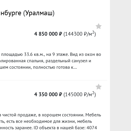
Цена
инбурге
(
Уралмаш
)
%
1 100 000
2
50000 ₽/м²
4 850 000 ₽
(144300 ₽/м
)
Сумма кредита 2 660 000 ₽
банке.
площадью 33.6 кв.м., на 9 этаже. Вид из окон во
олированная спальня, раздельный санузел и
шем состоянии, полностью готова к
 владельцам остается все, что есть на
той , встроенный шкаф купе, прихожая). Дом
хорошо развитой инфраструктурой. Уникальное
ой руки есть все необходимое для комфортной
2
4 350 000 ₽
(145000 ₽/м
)
выдачи товаров, несколько школ и детских
ичная транспортная доступность, в ближайшей
метро «Уралмаш», возможность добраться в
пно. Квартира без залогов и обременений.
 есть все необходимое для жизни, мебель
слый собственник. ID объекта в нашей базе:
обсуждаем отдельно). На показ договоренность заранее. ID объекта в нашей базе: 4074