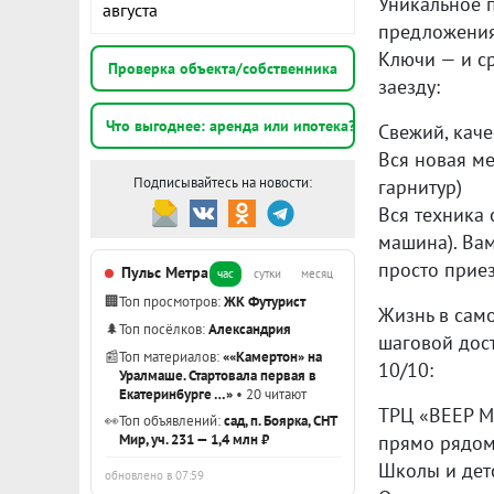
Уникальное 
августа
предложения
Ключи — и ср
Проверка объекта/собственника
заезду:
Что выгоднее: аренда или ипотека?
Свежий, кач
Вся новая ме
Подписывайтесь на новости:
гарнитур)
Вся техника 
машина). Вам
просто прие
Пульс Метра
час
сутки
месяц
🏢
Топ просмотров:
ЖК Футурист
Жизнь в само
🌲
Топ посёлков:
Александрия
шаговой дос
📰
Топ материалов:
««Камертон» на
10/10:
Уралмаше. Стартовала первая в
Екатеринбурге …»
• 20 читают
ТРЦ «ВЕЕР М
👀
Топ объявлений:
сад, п. Боярка, СНТ
Мир, уч. 231 — 1,4 млн ₽
прямо рядом
Школы и дет
обновлено в 07:59