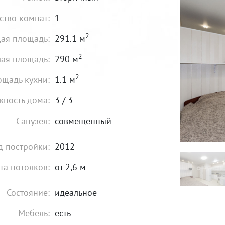
ство комнат:
1
2
ая площадь:
291.1 м
2
ая площадь:
290 м
2
щадь кухни:
1.1 м
жность дома:
3 / 3
Санузел:
совмещенный
д постройки:
2012
та потолков:
от 2,6 м
Состояние:
идеальное
Мебель:
есть