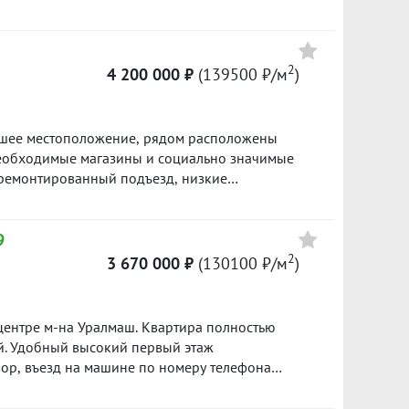
2
4 200 000 ₽
(139500 ₽/м
)
ошее местоположение, рядом расположены
необходимые магазины и социально значимые
тремонтированный подъезд, низкие
вартира не в залоге, не в ипотеке.
еталась за собственные средства, без
9
ств МСК. Быстрый выход на сделку. ID объекта в
2
3 670 000 ₽
(130100 ₽/м
)
 центре м-на Уралмаш. Квартира полностью
таж
ор, въезд на машине по номеру телефона
ты выдачи Ozon, WB.В паре минут от дома