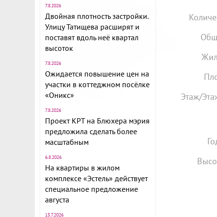
7.8.2026
Двойная плотность застройки.
Количе
Улицу Татищева расширят и
Общ
поставят вдоль неё квартал
высоток
Жил
7.8.2026
Ожидается повышение цен на
Пло
участки в коттеджном посёлке
«Оникс»
Этаж/Эта
7.8.2026
Проект КРТ на Блюхера мэрия
предложила сделать более
Го
масштабным
6.8.2026
Высо
На квартиры в жилом
комплексе «Эстель» действует
специальное предложение
августа
13.7.2026