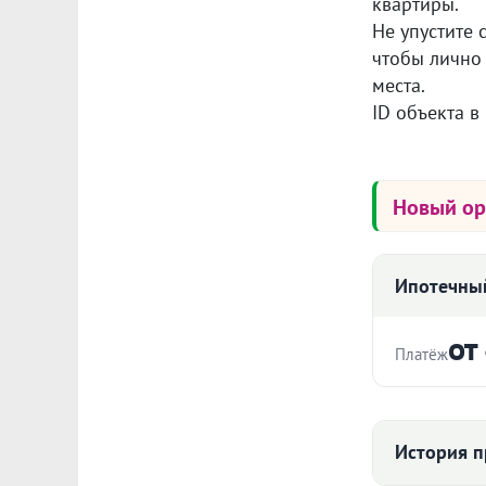
квартиры.
Не упустите
чтобы лично 
места.
ID объекта в
Новый о
Ипотечный
от
Платёж
Стоимость ква
История п