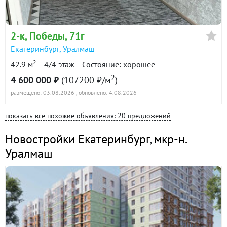
2-к
, Победы, 71г
Екатеринбург
,
Уралмаш
2
42.9 м
4/4 этаж
Состояние: хорошее
2
4 600 000 ₽
(107200 ₽/м
)
размещено: 03.08.2026
, обновлено: 4.08.2026
показать все похожие объявления: 20 предложений
Новостройки Екатеринбург
,
мкр-н.
Уралмаш