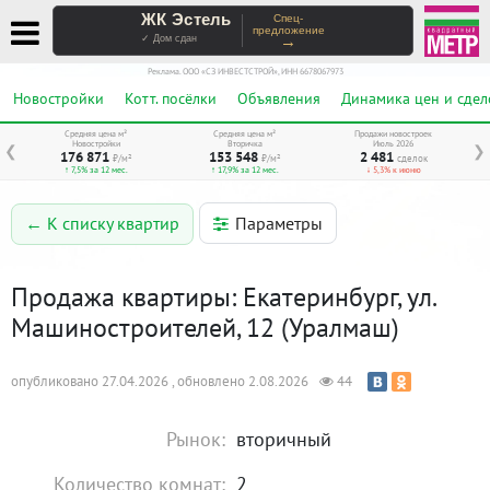
ЖК Эстель
Спец-
предложение
→
✓ Дом сдан
Реклама. ООО «СЗ ИНВЕСТСТРОЙ», ИНН 6678067973
Новостройки
Котт. посёлки
Объявления
Динамика цен и сдел
Средняя цена м²
Средняя цена м²
Продажи новостроек
Новостройки
Вторичка
Июль 2026
❮
❯
176 871
153 548
2 481
₽/м²
₽/м²
сделок
↑ 7,5% за 12 мес.
↑ 17,9% за 12 мес.
↓ 5,3% к июню
Параметры
← К списку квартир
Продажа квартиры: Екатеринбург, ул.
Машиностроителей, 12 (Уралмаш)
опубликовано 27.04.2026 , обновлено 2.08.2026
44
Рынок:
вторичный
Количество комнат:
2