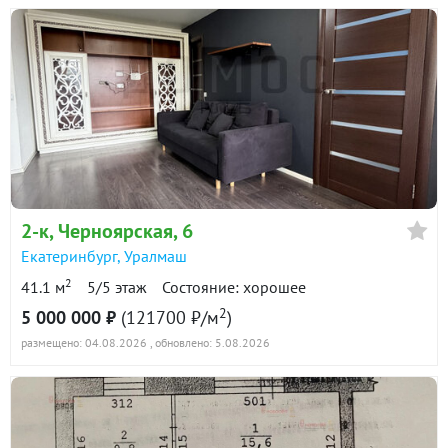
2-к
, Черноярская, 6
Екатеринбург
,
Уралмаш
2
41.1 м
5/5 этаж
Состояние: хорошее
2
5 000 000 ₽
(121700 ₽/м
)
размещено: 04.08.2026
, обновлено: 5.08.2026