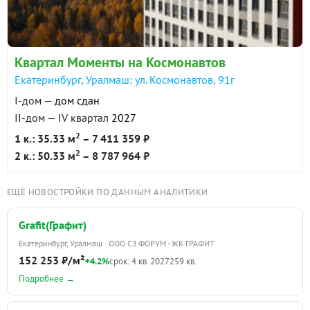
Квартал Моменты на Космонавтов
Екатеринбург, Уралмаш: ул. Космонавтов, 91г
I-дом —
дом сдан
II-дом — IV квартал
2027
2
1 к.: 35.33 м
– 7 411 359 ₽
2
2 к.: 50.33 м
– 8 787 964 ₽
ЕЩЁ НОВОСТРОЙКИ ПО ДАННЫМ АНАЛИТИКИ
Grafit(Графит)
Екатеринбург, Уралмаш · ООО СЗ ФОРУМ - ЖК ГРАФИТ
152 253 ₽/м²
+4.2%
срок: 4 кв. 2027
259 кв.
Подробнее →