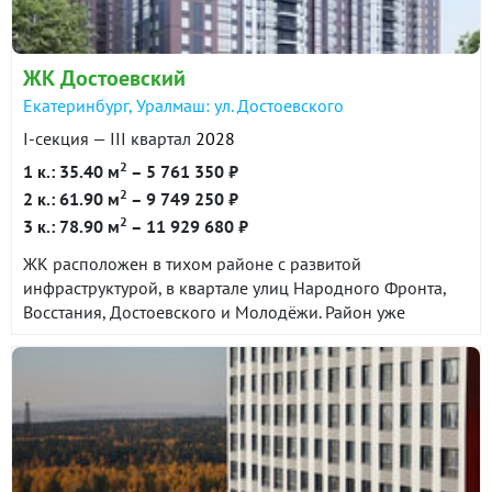
ЖК Достоевский
Екатеринбург, Уралмаш: ул. Достоевского
I-секция — III квартал
2028
2
1 к.: 35.40 м
– 5 761 350 ₽
2
2 к.: 61.90 м
– 9 749 250 ₽
2
3 к.: 78.90 м
– 11 929 680 ₽
ЖК расположен в тихом районе с развитой
инфраструктурой, в квартале улиц Народного Фронта,
Восстания, Достоевского и Молодёжи. Район уже
сформирован и сочетает в себе все необходимые
объекты социальной и торговой инфраструктуры. До
центра города 25 минут на автомобиле. До станции
метро Проспект Космонавтов около 10 минут на
общественном транспорте.