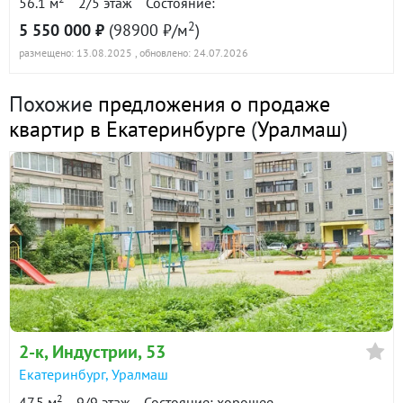
56.1 м
2/5 этаж
Состояние:
2
5 550 000 ₽
(98900 ₽/м
)
размещено: 13.08.2025
, обновлено: 24.07.2026
Похожие
предложения о продаже
квартир в Екатеринбурге
(
Уралмаш
)
2-к
, Индустрии, 53
Екатеринбург
,
Уралмаш
2
47.5 м
9/9 этаж
Состояние: хорошее