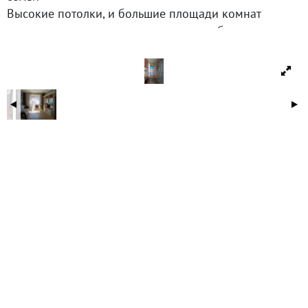
Высокие потолки, и большие площади комнат
создающие ощущение простора и свободы
Уютная функциональная кухня площадью
Окна квартиры выходят на Южную сторону
Удобная инфраструктура рядом: парки и скверы,
многочисленные кафе и рестораны, остановочные
пункты общественного транспорта автобус и
трамвай прямо у дома, фитнес-клубы и медицинские
учреждения, детские сады в пешей доступности
Дом привязан к муниципальной школе: 117.
Технические характеристики
5 этаж пятиэтажного кирпичного дома.
Жилая площадь: 31,6 м².
Площадь кухни: 8 м².
Потолки 2,9 метра.
Пластиковые окна.