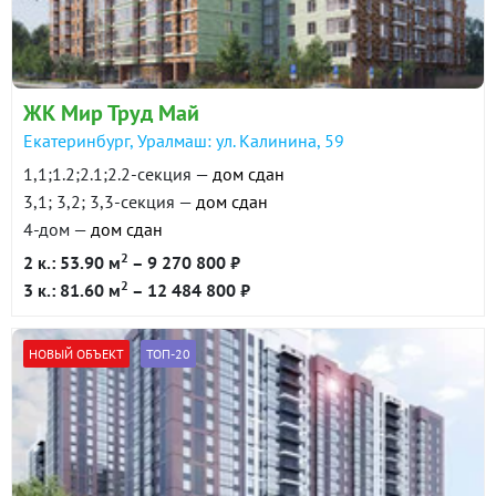
ЖК Мир Труд Май
Екатеринбург, Уралмаш: ул. Калинина, 59
1,1;1.2;2.1;2.2-секция —
дом сдан
3,1; 3,2; 3,3-секция —
дом сдан
4-дом —
дом сдан
2
2 к.: 53.90 м
– 9 270 800 ₽
2
3 к.: 81.60 м
– 12 484 800 ₽
НОВЫЙ ОБЪЕКТ
ТОП-20