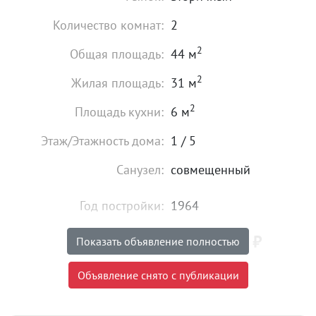
Количество комнат:
2
2
Общая площадь:
44 м
2
Жилая площадь:
31 м
2
Площадь кухни:
6 м
Этаж/Этажность дома:
1 / 5
Санузел:
совмещенный
Год постройки:
1964
4 890 000
₽
Цена:
Показать объявление полностью
Объявление снято с публикации
Объявление снято с публикации
Ипотека:
Возможна