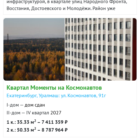
инфраструктурой, в квартале улиц Народного Фронта,
Восстания, Достоевского и Молодёжи. Район уже
сформирован и сочетает в себе все необходимые
объекты социальной и торговой инфраструктуры. До
центра города 25 минут на автомобиле. До станции
метро Проспект Космонавтов около 10 минут на
общественном транспорте.
Квартал Моменты на Космонавтов
Екатеринбург, Уралмаш: ул. Космонавтов, 91г
I-дом —
дом сдан
II-дом — IV квартал
2027
2
1 к.: 35.33 м
– 7 411 359 ₽
2
2 к.: 50.33 м
– 8 787 964 ₽