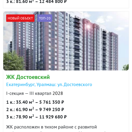
3 к.: 81.60 м
– 12 484 800 ₽
НОВЫЙ ОБЪЕКТ
ТОП-20
ЖК Достоевский
Екатеринбург, Уралмаш: ул. Достоевского
I-секция — III квартал
2028
2
1 к.: 35.40 м
– 5 761 350 ₽
2
2 к.: 61.90 м
– 9 749 250 ₽
2
3 к.: 78.90 м
– 11 929 680 ₽
ЖК расположен в тихом районе с развитой