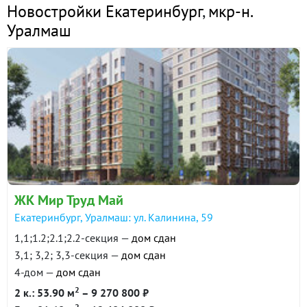
Новостройки Екатеринбург
,
мкр-н.
Уралмаш
ЖК Мир Труд Май
Екатеринбург, Уралмаш: ул. Калинина, 59
1,1;1.2;2.1;2.2-секция —
дом сдан
3,1; 3,2; 3,3-секция —
дом сдан
4-дом —
дом сдан
2
2 к.: 53.90 м
– 9 270 800 ₽
2