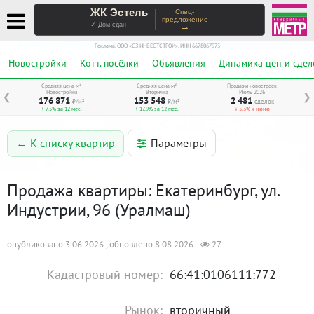
ЖК Эстель
Спец-
предложение
→
✓ Дом сдан
Реклама. ООО «СЗ ИНВЕСТСТРОЙ», ИНН 6678067973
Новостройки
Котт. посёлки
Объявления
Динамика цен и сдел
Средняя цена м²
Средняя цена м²
Продажи новостроек
Новостройки
Вторичка
Июль 2026
❮
❯
176 871
153 548
2 481
₽/м²
₽/м²
сделок
↑ 7,5% за 12 мес.
↑ 17,9% за 12 мес.
↓ 5,3% к июню
Параметры
← К списку квартир
Продажа квартиры: Екатеринбург, ул.
Индустрии, 96 (Уралмаш)
опубликовано 3.06.2026 , обновлено 8.08.2026
27
Кадастровый номер:
66:41:0106111:772
Рынок:
вторичный