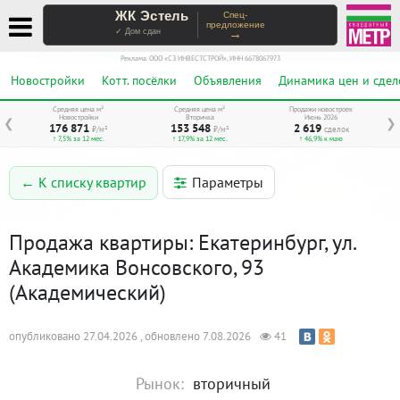
ЖК Эстель
Спец-
предложение
→
✓ Дом сдан
Реклама. ООО «СЗ ИНВЕСТСТРОЙ», ИНН 6678067973
Новостройки
Котт. посёлки
Объявления
Динамика цен и сдел
Средняя цена м²
Средняя цена м²
Продажи новостроек
Новостройки
Вторичка
Июнь 2026
❮
❯
176 871
153 548
2 619
₽/м²
₽/м²
сделок
↑ 7,5% за 12 мес.
↑ 17,9% за 12 мес.
↑ 46,9% к маю
Параметры
← К списку квартир
Продажа квартиры: Екатеринбург, ул.
Академика Вонсовского, 93
(Академический)
опубликовано 27.04.2026 , обновлено 7.08.2026
41
Рынок:
вторичный