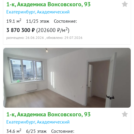
в продаже
45 800
148300 ₽/м²
1-к
, Академика Вонсовского, 93
Сумма кредита 2 695 000
Ежемесячный
₽
Екатеринбург
,
Академический
₽
платёж
1-к квартира · 30 м² · 12/27 этаж
2
19.1 м
11/25 этаж
Состояние:
Расчёт по аннуитетной формуле и является ориентировочным. Точную
8 июля 2026
2
ставку и условия уточняйте в банке.
3 870 300 ₽
(202600 ₽/м
)
4 990 000
90 дн.
размещено: 26.06.2026
, обновлено: 29.07.2026
в продаже
166300 ₽/м²
Показать всю историю: 10 предложений →
1-к
, Академика Вонсовского, 93
Екатеринбург
,
Академический
2
34.6 м
6/25 этаж
Состояние: