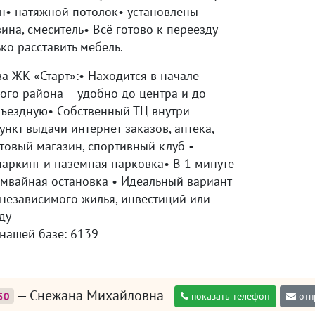
ен• натяжной потолок• установлены
вина, смеситель• Всё готово к переезду –
ько расставить мебель.
а ЖК «Старт»:• Находится в начале
ого района – удобно до центра и до
бъездную• Собственный ТЦ внутри
ункт выдачи интернет-заказов, аптека,
товый магазин, спортивный клуб •
аркинг и наземная парковка• В 1 минуте
амвайная остановка • Идеальный вариант
 независимого жилья, инвестиций или
ду
 нашей базе: 6139
— Снежана Михайловна
50
показать телефон
отп