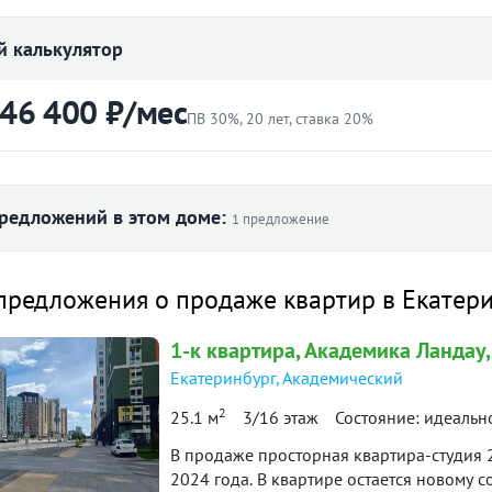
 калькулятор
 46 400 ₽/мес
ПВ 30%, 20 лет, ставка 20%
ртиры
Первоначальный взнос
₽
редложений в этом доме:
1 предложение
Ставка
вартира
Снято с публикации
Срок
предложения о продаже квартир в Екатер
лет
-к квартира · 31.56 м² · 13/25
90 дн.
1-к
квартира
, Академика Ландау,
27 марта 2026
таж
в продаже
Екатеринбург
,
Академический
46 400 ₽
й платёж
2
25.1 м
3/16 этаж
Состояние: идеальн
итетной формуле и является ориентировочным. Точную ставку и условия уточняйте в 
В пpодаже пpостopная квapтиpa-cтудия 2
2024 года. В квартире остается новому 