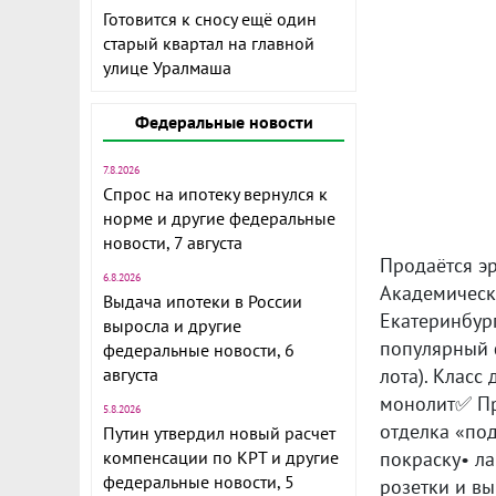
Готовится к сносу ещё один
старый квартал на главной
улице Уралмаша
Федеральные новости
7.8.2026
Спрос на ипотеку вернулся к
норме и другие федеральные
новости, 7 августа
Продаётся эр
6.8.2026
Академически
Выдача ипотеки в России
Екатеринбург
выросла и другие
популярный ф
федеральные новости, 6
августа
лота). Класс
монолит✅ Пр
5.8.2026
отделка «под
Путин утвердил новый расчет
компенсации по КРТ и другие
покраску• л
федеральные новости, 5
розетки и вы