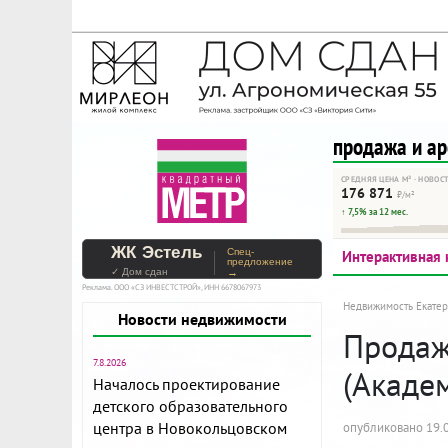
На Метре реклама - тольк
Помогайте независимому ре
продажа и а
СРЕДНЯЯ ЦЕНА М² · НОВОС
176 871
₽/м²
↑ 7,5% за 12 мес.
ЖК Эстель
Спец-
Интерактивная 
предложение
✓ Дом сдан
→
Реклама. ООО «СЗ ИНВЕСТСТРОЙ», ИНН 6678067973
Недвижимость Екатер
Новости недвижимости
Продажа
7.8.2026
(Акаде
Началось проектирование
детского образовательного
центра в Новокольцовском
опубликовано 19.0