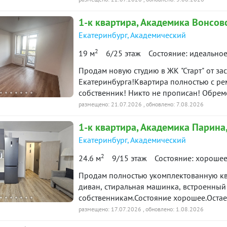
современная школа напротив дома, дет
1-к
квартира
, Академика Вонсовс
парк, много магазинов "Пятерочка", "Маг
развития.Во дворе наземный многоуровн
Екатеринбург
,
Академический
взрослый собственник. Чистая продажа. 
2
19 м
6/25 этаж
Состояние: идеально
Продам новую студию в ЖК "Старт" от за
Екатеринбурга!Квартира полностью с ре
собственник! Никто не прописан! Обрем
объекта в нашей базе: 10559
размещено: 21.07.2026
, обновлено: 7.08.2026
1-к
квартира
, Академика Парина,
Екатеринбург
,
Академический
2
24.6 м
9/15 этаж
Состояние: хороше
Продам полностью укомплектованную кв
диван, стиральная машинка, встроенный
собственникам.Состояние хорошее.Остается только занести личные вещи и жить с
удовольствием.Квартира освобождена, к
размещено: 17.07.2026
, обновлено: 1.08.2026
Юридически чистый объект, один взросл