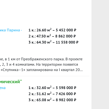
2
ика Парина -
1 к.: 26.60 м
– 5 452 000 ₽
2
2 к.: 47.50 м
– 8 862 000 ₽
2
3 к.: 64.30 м
– 11 558 000 ₽
е, в 1 км от Преображенского парка. В проекте
, 2, 3 и 4 комнатами. На территории появятся
 «Спутника–1» запланирована на I квартал 2025
мический"
2
сена
1 к.: 32.60 м
– 5 598 000 ₽
2
2 к.: 51.62 м
– 7 426 000 ₽
2
3 к.: 65.08 м
– 8 982 000 ₽