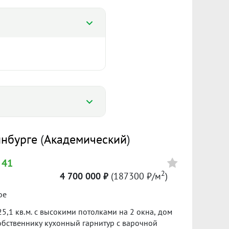
%
Цена
инбурге
(
Академический
)
%
4 700 000
 41
2
148900 ₽/м²
4 700 000 ₽
(187300 ₽/м
)
Сумма кредита 2 730 000 ₽
ое
банке.
5,1 кв.м. с высокими потолками на 2 окна, дом
собственнику кухонный гарнитур с варочной