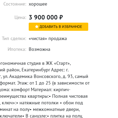
Состояние:
хорошее
3 900 000
₽
Цена:
ДОБАВИТЬ В ИЗБРАННОЕ
Тип сделки:
«чистая» продажа
Ипотека:
Возможна
гономичная студия в ЖК «Старт»,
й район, Екатеринбург Адрес: г.
, ул. Академика Вонсовского, д. 93, самый
ормат. Этаж: от 1 до 25 (в зависимости от
 дома: комфорт Материал: кирпич-
еимущества квартиры:• Полная чистовая
 ключ»:• натяжные потолки • обои под
аминат на полу• межкомнатные двери,
ключатели• В санузле:• плитка на полу,