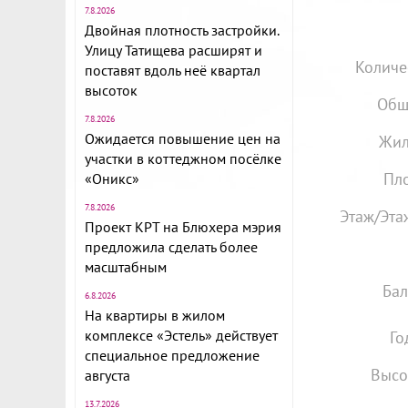
7.8.2026
Двойная плотность застройки.
Улицу Татищева расширят и
Количе
поставят вдоль неё квартал
высоток
Общ
7.8.2026
Ожидается повышение цен на
Жил
участки в коттеджном посёлке
Пло
«Оникс»
7.8.2026
Этаж/Эта
Проект КРТ на Блюхера мэрия
предложила сделать более
масштабным
Бал
6.8.2026
На квартиры в жилом
комплексе «Эстель» действует
Го
специальное предложение
Высо
августа
13.7.2026