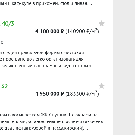
ый шкаф-купе в прихожей, стол и диван.
уктуpа в шаговой доступности: школa №133,
раженский парк, магазины, аптеки, кафе,
 40/3
втобусы, трамвай. Просмотры в любое удобное
асованию. Звоните и записывайтесь на
2
4 100 000 ₽
(140900 ₽/м
)
ее
ая студия правильной формы с чистовой
 пространство легко организовать для
я великолепный панорамный вид, который
Преимущества квартиры: правильная и
стовая отделка — можно сразу заехать или
 39
ный вид из окна; современный жилой комплекс.
локаций Академического района; развитая
2
4 950 000 ₽
(183300 ₽/м
)
ады, магазины, кафе, аптеки и спортивные
сть; просторная парковка для жителей и гостей.
ак для собственного проживания, так и для
ном в космическом ЖК Спутник-1 с окнами на
ьствием отвечу на все вопросы и организую
чень теплый, установлены теплосчетчики- очень
84
е два лифта(грузовой и пассажирский),
расположение, все рядом: автобусы, трамваи,