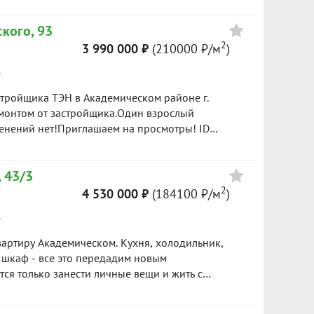
ские сады, новая поликлиника, Преображенский
кого, 93
нит", "Лента", множество детских центров
евый паркинг, проблем с парковкой нет.Один
2
3 990 000 ₽
(210000 ₽/м
)
ID объекта в нашей базе: 910
е
стройщика ТЭН в Академическом районе г.
монтом от застройщика.Один взрослый
енений нет!Приглашаем на просмотры! ID
 43/3
2
4 530 000 ₽
(184100 ₽/м
)
е
артиру Академическом. Кухня, холодильник,
 шкаф - все это передадим новым
лючи передадим сразу после сделки.
ый собственник, обременений нет. Звоните,