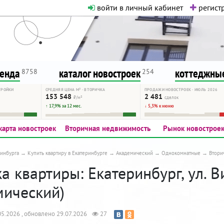
войти в личный кабинет
регистр
о нормальная. Никакого шок-конте
сурсу, как он помогает вам. Удач
ренда
каталог новостроек
коттеджные
8758
254
ТРОЙКИ
СРЕДНЯЯ ЦЕНА М² · ВТОРИЧКА
ПРОДАЖИ НОВОСТРОЕК · ИЮЛЬ 2026
153 548
2 481
₽/м²
сделок
↑ 17,9% за 12 мес.
↓ 5,3% к июню
карта новостроек
Вторичная недвижимость
Рынок новострое
инбурга
Купить квартиру в Екатеринбурге
Академический
Однокомнатные
Втори
 квартиры: Екатеринбург, ул. В
мический)
5.2026 , обновлено 29.07.2026
27