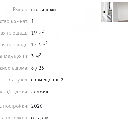
Рынок:
вторичный
ство комнат:
1
2
ая площадь:
19 м
2
ая площадь:
15.3 м
2
щадь кухни:
3 м
жность дома:
8 / 25
Санузел:
совмещенный
кон/лоджия:
лоджия
д постройки:
2026
та потолков:
от 2,7 м