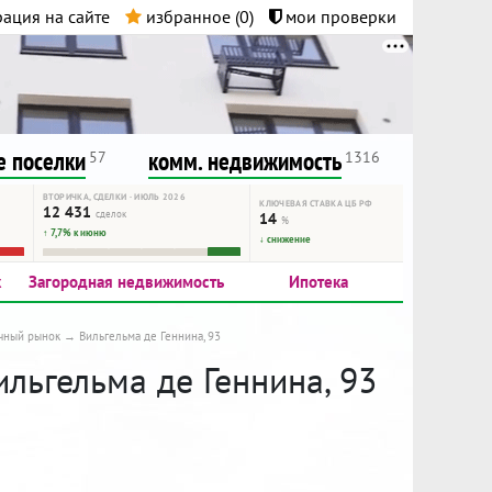
ация на сайте
избранное (
0
)
мои проверки
нта.
и!
 поселки
комм. недвижимость
57
1316
ВТОРИЧКА, СДЕЛКИ · ИЮЛЬ 2026
КЛЮЧЕВАЯ СТАВКА ЦБ РФ
12 431
сделок
14
%
↑ 7,7% к июню
↓ снижение
к
Загородная недвижимость
Ипотека
чный рынок
Вильгельма де Геннина, 93
ильгельма де Геннина, 93