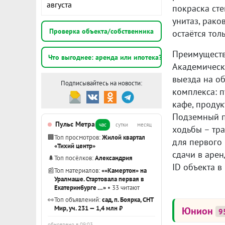
августа
покраска ст
унитаз, рако
Проверка объекта/собственника
остаётся тол
Преимуществ
Что выгоднее: аренда или ипотека?
Академическ
выезда на о
Подписывайтесь на новости:
комплекса: п
кафе, продук
Подземный п
Пульс Метра
час
сутки
месяц
ходьбы – тр
🏢
Топ просмотров:
Жилой квартал
для первого
«Тихий центр»
сдачи в арен
🌲
Топ посёлков:
Александрия
ID объекта в
📰
Топ материалов:
««Камертон» на
Уралмаше. Стартовала первая в
Екатеринбурге …»
• 33 читают
👀
Топ объявлений:
сад, п. Боярка, СНТ
Мир, уч. 231 — 1,4 млн ₽
Юнион
9
обновлено в 09:03