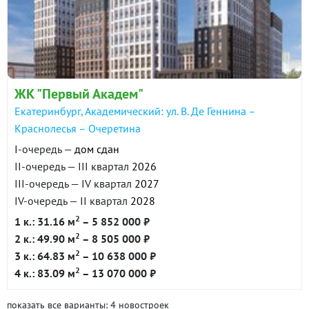
ЖК "Первый Академ"
Екатеринбург, Академический: ул. В. Де Геннина –
Краснолесья – Очеретина
I-очередь —
дом сдан
II-очередь — III квартал
2026
III-очередь — IV квартал
2027
IV-очередь — II квартал
2028
2
1 к.: 31.16 м
– 5 852 000 ₽
2
2 к.: 49.90 м
– 8 505 000 ₽
2
3 к.: 64.83 м
– 10 638 000 ₽
2
4 к.: 83.09 м
– 13 070 000 ₽
показать все варианты: 4 новостроек