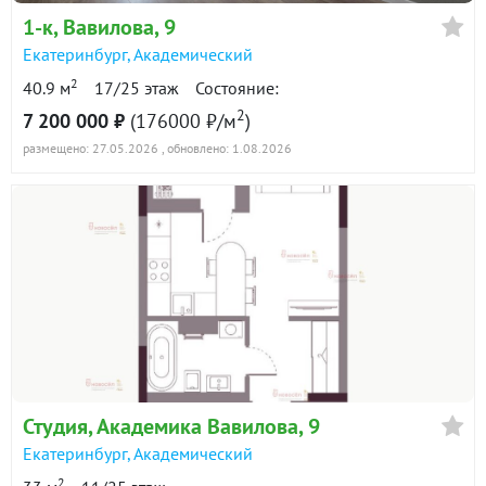
вы найдете все, что нужно для счастливой и
1-к
, Вавилова, 9
комфортной жизни.
Екатеринбург
,
Академический
ID объекта в нашей базе: 3933
2
40.9 м
17/25 этаж
Состояние:
2
7 200 000 ₽
(176000 ₽/м
)
размещено: 27.05.2026
, обновлено: 1.08.2026
Студия, Академика Вавилова, 9
Екатеринбург
,
Академический
2