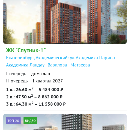
ЖК "Спутник-1"
Екатеринбург, Академический: ул. Академика Парина -
Академика Ландау - Вавилова - Матвеева
I-очередь —
дом сдан
II-очередь — I квартал
2027
2
1 к.: 26.60 м
– 5 484 000 ₽
2
2 к.: 47.50 м
– 8 862 000 ₽
2
3 к.: 64.30 м
– 11 558 000 ₽
ТОП-20
ВИДЕО