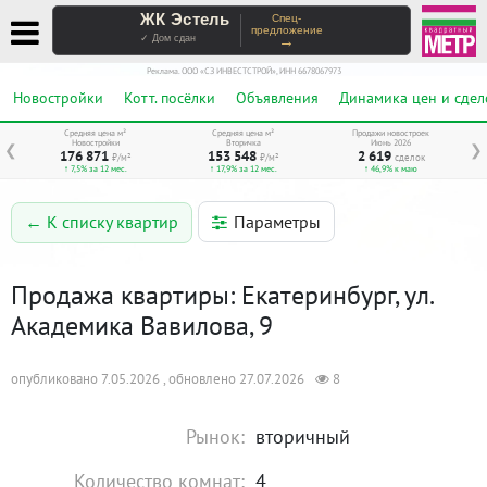
ЖК Эстель
Спец-
предложение
→
✓ Дом сдан
Реклама. ООО «СЗ ИНВЕСТСТРОЙ», ИНН 6678067973
Новостройки
Котт. посёлки
Объявления
Динамика цен и сдел
Средняя цена м²
Средняя цена м²
Продажи новостроек
Новостройки
Вторичка
Июнь 2026
❮
❯
176 871
153 548
2 619
₽/м²
₽/м²
сделок
↑ 7,5% за 12 мес.
↑ 17,9% за 12 мес.
↑ 46,9% к маю
Параметры
← К списку квартир
Продажа квартиры: Екатеринбург, ул.
Академика Вавилова, 9
опубликовано 7.05.2026 , обновлено 27.07.2026
8
Рынок:
вторичный
Количество комнат:
4