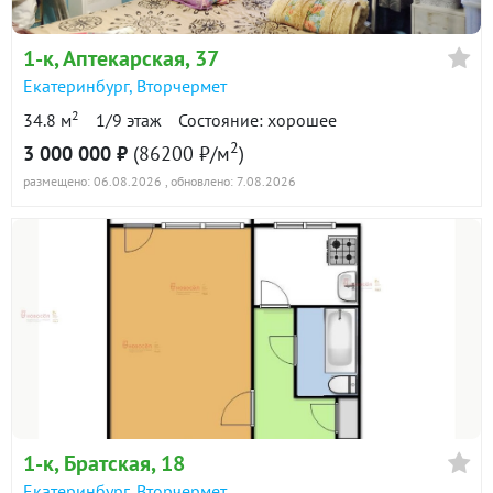
в продаже
62800 ₽/м²
1-к
, Аптекарская, 37
Показать всю историю: 6 предложений →
Екатеринбург
,
Вторчермет
2
34.8 м
1/9 этаж
Состояние: хорошее
2
3 000 000 ₽
(86200 ₽/м
)
размещено: 06.08.2026
, обновлено: 7.08.2026
1-к
, Братская, 18
Екатеринбург
,
Вторчермет