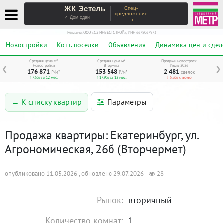
ЖК Эстель
Спец-
предложение
→
✓ Дом сдан
Реклама. ООО «СЗ ИНВЕСТСТРОЙ», ИНН 6678067973
Новостройки
Котт. посёлки
Объявления
Динамика цен и сдел
Средняя цена м²
Средняя цена м²
Продажи новостроек
Новостройки
Вторичка
Июль 2026
❮
❯
176 871
153 548
2 481
₽/м²
₽/м²
сделок
↑ 7,5% за 12 мес.
↑ 17,9% за 12 мес.
↓ 5,3% к июню
Параметры
← К списку квартир
Продажа квартиры: Екатеринбург, ул.
Агрономическая, 26б (Вторчермет)
опубликовано 11.05.2026 , обновлено 29.07.2026
28
Рынок:
вторичный
Количество комнат:
1