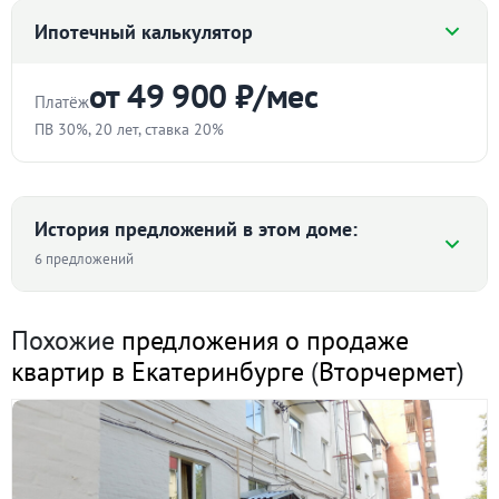
Ипотечный калькулятор
Объявление снято с публикации
от 49 900 ₽/мес
Торг:
Невозможен
Платёж
ПВ 30%, 20 лет, ставка 20%
Ипотека:
Не подходит
Стоимость квартиры
Без обременений, 1 собственник, чистая продажа.
Рядом школа, садик, магазины.
₽
История предложений в этом доме:
ID объекта в нашей базе: 1152
6 предложений
Первоначальный взнос
Средняя цена ₽/м² по дому
%
Похожие
предложения о продаже
квартир в Екатеринбурге
(
Вторчермет
)
Срок
70 122 ₽/м²
лет
63 415
61 983
57 544
Ставка