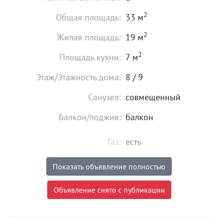
2
Общая площадь:
33 м
2
Жилая площадь:
19 м
2
Площадь кухни:
7 м
Этаж/Этажность дома:
8 / 9
Санузел:
совмещенный
Балкон/лоджия:
балкон
Газ:
есть
Состояние:
хорошее
Показать объявление полностью
Мебель:
есть
Объявление снято с публикации
4 200 000
₽
Цена: