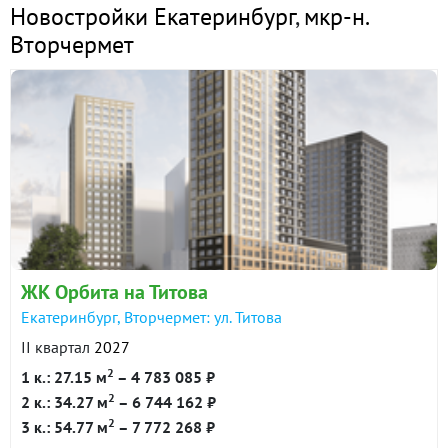
Новостройки Екатеринбург
,
мкр-н.
Вторчермет
ЖК Орбита на Титова
Екатеринбург, Вторчермет: ул. Титова
II квартал
2027
2
1 к.: 27.15 м
– 4 783 085 ₽
2
2 к.: 34.27 м
– 6 744 162 ₽
2
3 к.: 54.77 м
– 7 772 268 ₽