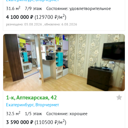
2
31.6 м
7/9 этаж
Состояние: удовлетворительное
2
4 100 000 ₽
(129700 ₽/м
)
размещено: 05.08.2026
, обновлено: 6.08.2026
1-к
, Аптекарская, 42
Екатеринбург
,
Вторчермет
2
32.5 м
1/5 этаж
Состояние: хорошее
2
3 590 000 ₽
(110500 ₽/м
)