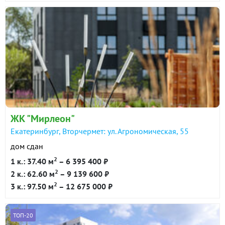
ЖК "Мирлеон"
Екатеринбург, Вторчермет: ул. Агрономическая, 55
дом сдан
2
1 к.: 37.40 м
– 6 395 400 ₽
2
2 к.: 62.60 м
– 9 139 600 ₽
2
3 к.: 97.50 м
– 12 675 000 ₽
ТОП-20