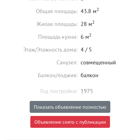
2
Общая площадь:
43.8 м
2
Жилая площадь:
28 м
2
Площадь кухни:
6 м
Этаж/Этажность дома:
4 / 5
Санузел:
совмещенный
Балкон/лоджия:
балкон
Год постройки:
1975
Высота потолков:
от 2,5 м
Показать объявление полностью
Состояние:
хорошее
Объявление снято с публикации
Мебель:
есть