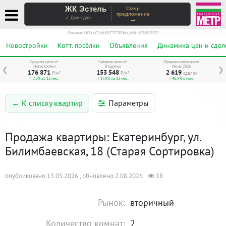
ЖК Эстель
Спец-
предложение
→
✓ Дом сдан
Реклама. ООО «СЗ ИНВЕСТСТРОЙ», ИНН 6678067973
Новостройки
Котт. посёлки
Объявления
Динамика цен и сдел
Средняя цена м²
Средняя цена м²
Продажи новостроек
Новостройки
Вторичка
Июнь 2026
❮
❯
176 871
153 548
2 619
₽/м²
₽/м²
сделок
↑ 7,5% за 12 мес.
↑ 17,9% за 12 мес.
↑ 46,9% к маю
Параметры
← К списку квартир
Продажа квартиры: Екатеринбург, ул.
Билимбаевская, 18 (Старая Сортировка)
опубликовано 13.05.2026 , обновлено 2.08.2026
18
Рынок:
вторичный
Количество комнат:
2