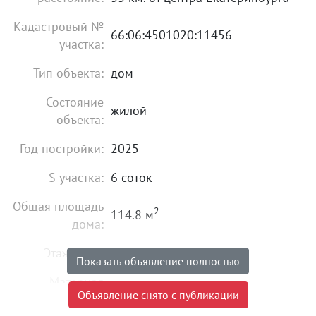
Кадастровый №
66:06:4501020:11456
участка:
Тип объекта:
дом
Состояние
жилой
объекта:
Год постройки:
2025
S участка:
6 соток
Общая площадь
2
114.8 м
дома:
Этажность:
1
Показать объявление полностью
Материал
блочный
Объявление снято с публикации
постройки: