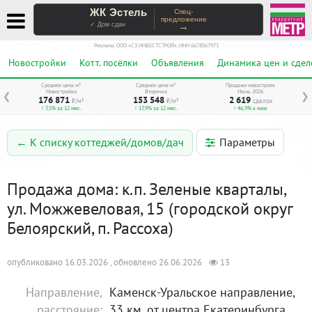
ЖК Эстель
Спец-
предложение
→
✓ Дом сдан
Реклама. ООО «СЗ ИНВЕСТСТРОЙ», ИНН 6678067973
Новостройки
Котт. посёлки
Объявления
Динамика цен и сдел
Средняя цена м²
Средняя цена м²
Продажи новостроек
Новостройки
Вторичка
Июнь 2026
❮
❯
176 871
153 548
2 619
₽/м²
₽/м²
сделок
↑ 7,5% за 12 мес.
↑ 17,9% за 12 мес.
↑ 46,9% к маю
Параметры
← К списку коттеджей/домов/дач
Продажа дома: к.п. Зеленые кварталы,
ул. Можжевеловая, 15 (городской округ
Белоярский, п. Рассоха)
опубликовано 16.03.2026 , обновлено 26.06.2026
13
Направление,
Каменск-Уральское направление,
расстояние:
33 км. от центра Екатеринбурга