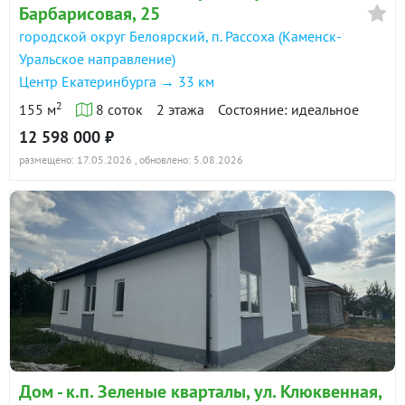
Барбарисовая, 25
городской округ Белоярский, п. Рассоха (Каменск-
Уральское направление)
Центр Екатеринбурга → 33 км
2
155 м
8 соток
2 этажа
Состояние: идеальное
12 598 000 ₽
размещено: 17.05.2026
, обновлено: 5.08.2026
Дом - к.п. Зеленые кварталы, ул. Клюквенная,