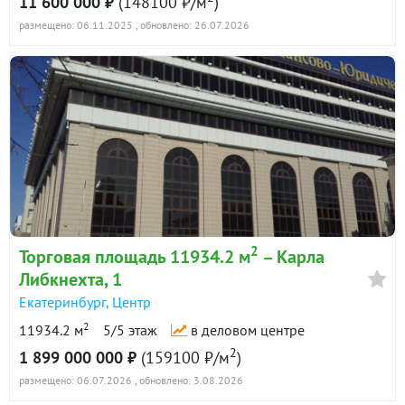
11 600 000 ₽
(148100 ₽/м
)
размещено: 06.11.2025
, обновлено: 26.07.2026
2
Торговая площадь 11934.2 м
– Карла
Либкнехта, 1
Екатеринбург
,
Центр
2
11934.2 м
5/5 этаж
в деловом центре
2
1 899 000 000 ₽
(159100 ₽/м
)
размещено: 06.07.2026
, обновлено: 3.08.2026