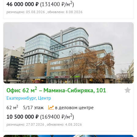
2
46 000 000 ₽
(131400 ₽/м
)
управления микроклиматом
размещено: 05.08.2026
, обновлено: 8.08.2026
-охрана
-телефония и интернет
-2 лифта
-4 парковочных места в подземном паркинге
(входят в стоимость)
Офис сдан в аренду
2
Офис 62 м
– Мамина-Сибиряка, 101
Екатеринбург
,
Центр
2
62 м
5/17 этаж
в деловом центре
2
10 500 000 ₽
(169400 ₽/м
)
размещено: 27.07.2026
, обновлено: 4.08.2026