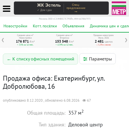
ЖК Эстель
Спец-
предложение
→
✓ Дом сдан
Реклама. ООО «СЗ ИНВЕСТСТРОЙ», ИНН 6678067973
Новостройки
Котт. посёлки
Объявления
Динамика цен и сдел
Средняя цена м²
Средняя цена м²
Продажи новостроек
Новостройки
Вторичка
Июль 2026
❮
❯
176 871
153 548
2 481
₽/м²
₽/м²
сделок
↑ 7,5% за 12 мес.
↑ 17,9% за 12 мес.
↓ 5,3% к июню
Параметры
← К списку офисных помещений
Продажа офиса: Екатеринбург, ул.
Добролюбова, 16
опубликовано 8.12.2020 , обновлено 6.08.2026
67
2
Общая площадь:
357 м
Тип здания:
Деловой центр