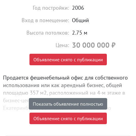
Год постройки:
2006
Вход в помещение:
Общий
Высота потолков:
2.75 м
30 000 000
₽
Цена:
Объявление снято с публикации
Продается фешенебельный офис для собственного
использования или как арендный бизнес, общей
площадью 357 м2, расположенный на 4-м этаже в
бизнес-центре по ул. Добролюбова, 16 в г.
Показать объявление полностью
Екатеринбурге, великолепно отделанный по
индивидуальному проекту, просторный, дорогой и
Объявление снято с публикации
презентабельный со всей современной
инфраструктурой и коммуникациями.