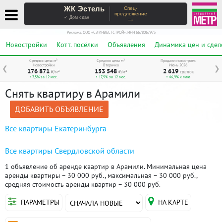
ЖК Эстель
Спец-
предложение
→
✓ Дом сдан
Реклама. ООО «СЗ ИНВЕСТСТРОЙ», ИНН 6678067973
Новостройки
Котт. посёлки
Объявления
Динамика цен и сдел
Средняя цена м²
Средняя цена м²
Продажи новостроек
Новостройки
Вторичка
Июнь 2026
❮
❯
176 871
153 548
2 619
₽/м²
₽/м²
сделок
↑ 7,5% за 12 мес.
↑ 17,9% за 12 мес.
↑ 46,9% к маю
Снять квартиру в Арамили
ДОБАВИТЬ ОБЪЯВЛЕНИЕ
Все квартиры Екатеринбурга
Все квартиры Свердловской области
1 объявление об аренде квартир в Арамили. Минимальная цена
аренды квартиры – 30 000 руб., максимальная – 30 000 руб.,
средняя стоимость аренды квартир – 30 000 руб.
ПАРАМЕТРЫ
НА КАРТЕ