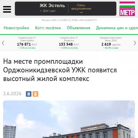
ЖК Эстель
Спец-
предложение
→
✓ Дом сдан
Реклама. ООО «СЗ ИНВЕСТСТРОЙ», ИНН 6678067973
Новостройки
Котт. посёлки
Объявления
Динамика цен и сдел
Средняя цена м²
Средняя цена м²
Продажи новостроек
Новостройки
Вторичка
Июнь 2026
❮
❯
176 871
153 548
2 619
₽/м²
₽/м²
сделок
↑ 7,5% за 12 мес.
↑ 17,9% за 12 мес.
↑ 46,9% к маю
На месте промплощадки
Орджоникидзевской УЖК появится
высотный жилой комплекс
2.6.2026