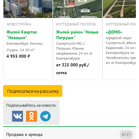
НОВОСТРОЙКА
КОТТЕДЖНЫЙ ПОСЁЛОК
КОТТЕДЖНЫЙ ПОС
Жилой Квартал
Жилой район "Новые
«ДОМО»
“Новация”
Патруши"
городской округ
Сысертский, вблизи 
Екатеринбург, Эльмаш
Сысертский МО, с.
Кадниково, 24 км от
Патруши, Южное
Студии: 24.50 м²
Екатеринбурга по
направление, 29 км от
4 955 000 ₽
Челябинскому тракт
Екатеринбурга
км от Екатеринбурга
от 325 000 руб./
сотка
Подписаться на
рассылку
Подписывайтесь на новости:
Продажа и аренда
8727