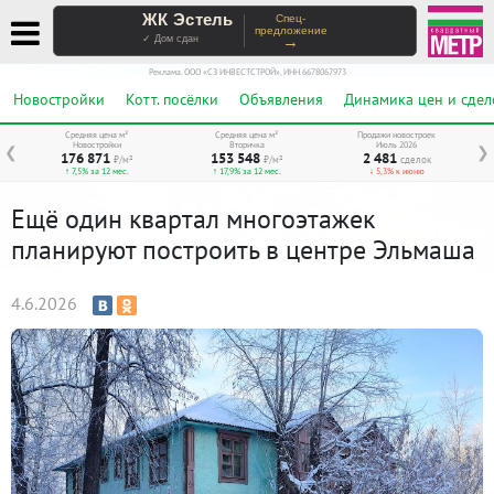
ЖК Эстель
Спец-
предложение
→
✓ Дом сдан
Реклама. ООО «СЗ ИНВЕСТСТРОЙ», ИНН 6678067973
Новостройки
Котт. посёлки
Объявления
Динамика цен и сдел
Средняя цена м²
Средняя цена м²
Продажи новостроек
Новостройки
Вторичка
Июль 2026
❮
❯
176 871
153 548
2 481
₽/м²
₽/м²
сделок
↑ 7,5% за 12 мес.
↑ 17,9% за 12 мес.
↓ 5,3% к июню
Ещё один квартал многоэтажек
планируют построить в центре Эльмаша
4.6.2026