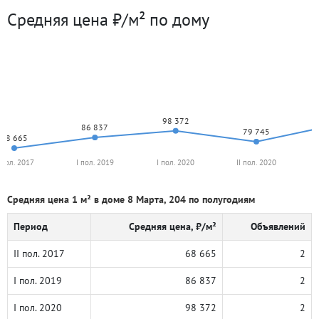
Средняя цена ₽/м² по дому
98 372
86 837
79 745
68 665
I пол. 2017
I пол. 2019
I пол. 2020
II пол. 2020
Средняя цена 1 м² в доме 8 Марта, 204 по полугодиям
Период
Средняя цена, ₽/м²
Объявлений
II пол. 2017
68 665
2
I пол. 2019
86 837
2
I пол. 2020
98 372
2