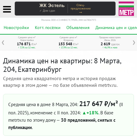
ЖК Эстель
Спец-
предложение
→
✓ Дом сдан
Реклама. ООО «СЗ ИНВЕСТСТРОЙ», ИНН 6678067973
Новостройки
Котт. посёлки
Объявления
Динамика цен и сдел
Средняя цена м²
Средняя цена м²
Продажи новостроек
Новостройки
Вторичка
Июнь 2026
❮
❯
176 871
153 548
2 619
₽/м²
₽/м²
сделок
↑ 7,5% за 12 мес.
↑ 17,9% за 12 мес.
↑ 46,9% к маю
Динамика цен на квартиры: 8 Марта,
204, Екатеринбург
Средняя цена квадратного метра и история продаж
квартир в этом доме — по базе объявлений metrtv.ru.
217 647 ₽/м²
Средняя цена в доме 8 Марта, 204:
(II
пол. 2025)
, изменение с II пол. 2024:
+18%
. В базе
metrtv.ru по этому дому —
30 предложений, снятых с
публикации
.