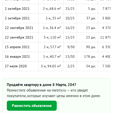
2 октября 2021
2-к, 68.6 м²
25/25
5 дн.
7 873 
2 октября 2021
2-к, 35 м²
20/25
37 дн.
3 800 
22 сентября 2021
1-к, 36.4 м²
16/25
23 дн.
4 378 
22 сентября 2021
3-к, 110 м²
15/25
23 дн.
11 879 
15 апреля 2021
2-к, 57.7 м²
9/30
90 дн.
6 350 
16 января 2021
1-к, 40.7 м²
13/30
178 дн.
4 400 
27 июля 2020
3-к, 94.05 м²
2/25
34 дн.
7 500 
Продаёте квартиру в доме 8 Марта, 204?
Разместите объявление на metrtv.ru — его увидят
покупатели, которые изучают цены именно в этом доме.
Разместить объявление