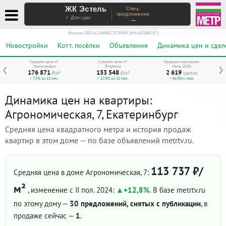
ЖК Эстель
Спец-
предложение
→
✓ Дом сдан
Реклама. ООО «СЗ ИНВЕСТСТРОЙ», ИНН 6678067973
Новостройки
Котт. посёлки
Объявления
Динамика цен и сдел
Средняя цена м²
Средняя цена м²
Продажи новостроек
Новостройки
Вторичка
Июнь 2026
❮
❯
176 871
153 548
2 619
₽/м²
₽/м²
сделок
↑ 7,5% за 12 мес.
↑ 17,9% за 12 мес.
↑ 46,9% к маю
Динамика цен на квартиры:
Агрономическая, 7, Екатеринбург
Средняя цена квадратного метра и история продаж
квартир в этом доме — по базе объявлений metrtv.ru.
113 737 ₽/
Средняя цена в доме Агрономическая, 7:
м²
, изменение с II пол. 2024:
+12,8%
. В базе metrtv.ru
по этому дому —
30 предложений, снятых с публикации
, в
продаже сейчас —
1
.