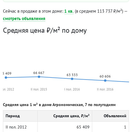
Сейчас в продаже в этом доме:
1 кв.
(в среднем 113 737 ₽/м²) —
смотреть объявления
Средняя цена ₽/м² по дому
66 667
65 409
63 333
60 606
I пол. 2012
II пол. 2015
I пол. 2016
II пол. 2016
I
Средняя цена 1 м² в доме Агрономическая, 7 по полугодиям
Период
Средняя цена, ₽/м²
Объявлений
II пол. 2012
65 409
1