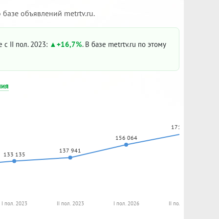
базе объявлений metrtv.ru.
 с II пол. 2023:
+16,7%
. В базе metrtv.ru по этому
ния
171 159
156 064
137 941
133 135
I пол. 2023
II пол. 2023
I пол. 2026
II пол. 2026