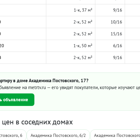
1-к, 37 м²
9/16
0
2-к, 52 м²
10/16
0
2-к, 52 м²
15/16
20
1-к, 50 м²
6/16
4
2-к, 52 м²
9/16
ртиру в доме Академика Постовского, 17?
бъявление на metrtv.ru — его увидят покупатели, которые изучают 
ь объявление
цен в соседних домах
товского, 6
Академика Постовского, 6/2
Академика Постовского