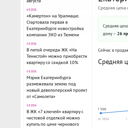
августа
Средняя цена 
6.8.2026
«Камертон» на Уралмаше.
Стартовала первая в
Средняя цена
Екатеринбурге новостройка
дому —
26 пр
компании ЭХО из Тюмени
5.8.2026
В пятой очереди ЖК «На
Сейчас в прода
Тенистой» можно приобрести
Средняя ц
квартиру со скидкой 10%
5.8.2026
Мэрия Екатеринбурга
размежевала землю под
новый девелоперский проект
от «Самолета»
5.8.2026
87 500
В ЖК «7 ключей» квартиру с
чистовой отделкой можно
II пол. 2014
I
купить по цене чернового