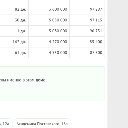
82 дн.
3 600 000
97 297
30 дн.
5 050 000
97 115
11 дн.
5 030 000
96 731
162 дн.
4 270 000
85 400
61 дн.
4 550 000
87 500
цены именно в этом доме.
, 12а
Академика Постовского, 16а