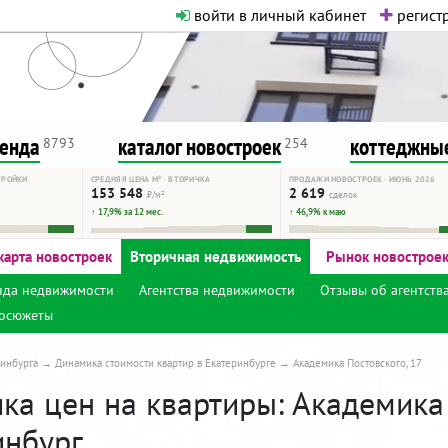
войти в личный кабинет
регистр
о нормальная. Никакого шок-конте
сурсу, как он помогает вам. Удач
ренда
каталог новостроек
коттеджные
8793
254
ТРОЙКИ
СРЕДНЯЯ ЦЕНА М² · ВТОРИЧКА
ПРОДАЖИ НОВОСТРОЕК · ИЮНЬ 2026
153 548
2 619
₽/м²
сделок
↑ 17,9% за 12 мес.
↑ 46,9% к маю
карта новостроек
Вторичная недвижимость
Рынок новострое
нда недвижимости
Агентства недвижимости
Отзывы об агентств
осюжеты
инбурга
Динамика стоимости квартир в Екатеринбурге
Академика Постовского, 17
а цен на квартиры: Академика П
инбург