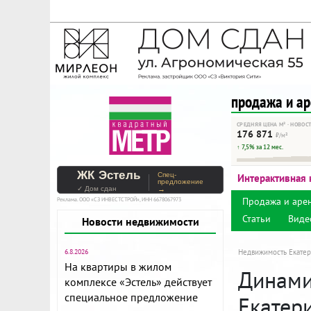
На Метре реклама - тольк
Помогайте независимому ре
продажа и а
СРЕДНЯЯ ЦЕНА М² · НОВОС
176 871
₽/м²
↑ 7,5% за 12 мес.
ЖК Эстель
Спец-
Интерактивная 
предложение
✓ Дом сдан
→
Продажа и аре
Реклама. ООО «СЗ ИНВЕСТСТРОЙ», ИНН 6678067973
Статьи
Виде
Новости недвижимости
6.8.2026
Недвижимость Екатер
На квартиры в жилом
Динамик
комплексе «Эстель» действует
специальное предложение
Екатер