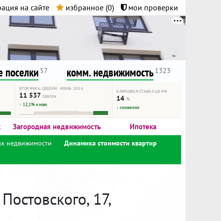
ация на сайте
избранное (
0
)
мои проверки
нта.
и!
 поселки
комм. недвижимость
57
1323
ВТОРИЧКА, СДЕЛКИ · ИЮНЬ 2026
КЛЮЧЕВАЯ СТАВКА ЦБ РФ
11 537
сделок
14
%
↑ 12,1% к маю
↓ снижение
к
Загородная недвижимость
Ипотека
ах недвижимости
Динамика стоимости квартир
остовского, 17,