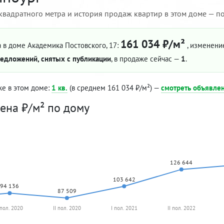
квадратного метра и история продаж квартир в этом доме — по 
161 034 ₽/м²
 в доме Академика Постовского, 17:
, изменение
едложений, снятых с публикации
, в продаже сейчас —
1
.
же в этом доме:
1 кв.
(в среднем 161 034 ₽/м²) —
смотреть объявле
ена ₽/м² по дому
126 644
103 642
94 136
87 509
 пол. 2020
II пол. 2020
I пол. 2021
II пол. 2022