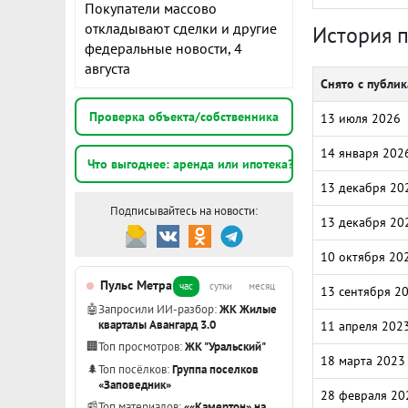
Покупатели массово
откладывают сделки и другие
История 
федеральные новости, 4
августа
Снято с публи
Проверка объекта/собственника
13 июля 2026
14 января 202
Что выгоднее: аренда или ипотека?
13 декабря 20
Подписывайтесь на новости:
13 декабря 20
10 октября 20
Пульс Метра
час
сутки
месяц
13 сентября 2
🤖
Запросили ИИ-разбор:
ЖК Жилые
кварталы Авангард 3.0
11 апреля 202
🏢
Топ просмотров:
ЖК "Уральский"
18 марта 2023
🌲
Топ посёлков:
Группа поселков
«Заповедник»
28 февраля 20
📰
Топ материалов:
««Камертон» на