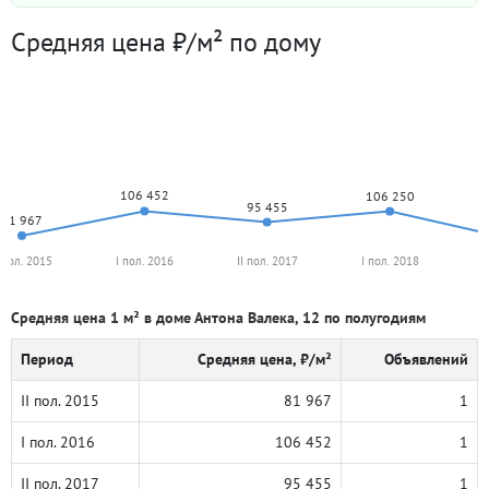
Средняя цена ₽/м² по дому
106 452
106 250
95 455
81 967
I пол. 2015
I пол. 2016
II пол. 2017
I пол. 2018
I
Средняя цена 1 м² в доме Антона Валека, 12 по полугодиям
Период
Средняя цена, ₽/м²
Объявлений
II пол. 2015
81 967
1
I пол. 2016
106 452
1
II пол. 2017
95 455
1