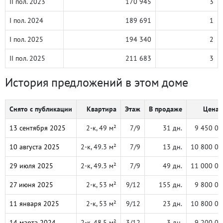
II пол. 2023
170 945
3
I пол. 2024
189 691
1
I пол. 2025
194 340
2
II пол. 2025
211 683
3
История предложений в этом доме
Снято с публикации
Квартира
Этаж
В продаже
Цена,
13 сентября 2025
2-к, 49 м²
7/9
31 дн.
9 450 00
10 августа 2025
2-к, 49.3 м²
7/9
13 дн.
10 800 00
29 июля 2025
2-к, 49.3 м²
7/9
49 дн.
11 000 00
27 июня 2025
2-к, 53 м²
9/12
155 дн.
9 800 00
11 января 2025
2-к, 53 м²
9/12
23 дн.
10 800 00
14 марта 2024
2-к, 48.5 м²
3/12
3 дн.
9 200 00