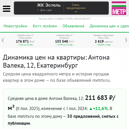
ЖК Эстель
Спец-
предложение
→
✓ Дом сдан
Реклама. ООО «СЗ ИНВЕСТСТРОЙ», ИНН 6678067973
Новостройки
Котт. посёлки
Объявления
Динамика цен и сдел
Средняя цена м²
Средняя цена м²
Продажи новостроек
Новостройки
Вторичка
Июнь 2026
❮
❯
176 871
153 548
2 619
₽/м²
₽/м²
сделок
↑ 7,5% за 12 мес.
↑ 17,9% за 12 мес.
↑ 46,9% к маю
Динамика цен на квартиры: Антона
Валека, 12, Екатеринбург
Средняя цена квадратного метра и история продаж
квартир в этом доме — по базе объявлений metrtv.ru.
211 683 ₽/
Средняя цена в доме Антона Валека, 12:
м²
(II пол. 2025)
, изменение с I пол. 2024:
+11,6%
. В
базе metrtv.ru по этому дому —
30 предложений, снятых с
публикации
.