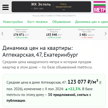
ЖК Эстель
Спец-
предложение
→
✓ Дом сдан
Реклама. ООО «СЗ ИНВЕСТСТРОЙ», ИНН 6678067973
Новостройки
Котт. посёлки
Объявления
Динамика цен и сдел
Средняя цена м²
Средняя цена м²
Продажи новостроек
Новостройки
Вторичка
Июль 2026
❮
❯
176 871
153 548
2 481
₽/м²
₽/м²
сделок
↑ 7,5% за 12 мес.
↑ 17,9% за 12 мес.
↓ 5,3% к июню
Динамика цен на квартиры:
Аптекарская, 47, Екатеринбург
Средняя цена квадратного метра и история продаж
квартир в этом доме — по базе объявлений metrtv.ru.
123 077 ₽/м²
Средняя цена в доме Аптекарская, 47:
(I
пол. 2026)
, изменение с II пол. 2024:
+22,3%
. В базе
metrtv.ru по этому дому —
30 предложений, снятых с
публикации
.