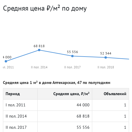
Средняя цена ₽/м² по дому
68 818
55 556
52 344
44 000
 пол. 2011
II пол. 2014
II пол. 2017
II пол. 2018
Средняя цена 1 м² в доме Аптекарская, 47 по полугодиям
Период
Средняя цена, ₽/м²
Объявлений
I пол. 2011
44 000
1
II пол. 2014
68 818
1
II пол. 2017
55 556
1