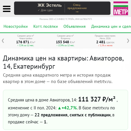
ЖК Эстель
Спец-
предложение
→
✓ Дом сдан
Реклама. ООО «СЗ ИНВЕСТСТРОЙ», ИНН 6678067973
Новостройки
Котт. посёлки
Объявления
Динамика цен и сдел
Средняя цена м²
Средняя цена м²
Продажи новостроек
Новостройки
Вторичка
Июль 2026
❮
❯
176 871
153 548
2 481
₽/м²
₽/м²
сделок
↑ 7,5% за 12 мес.
↑ 17,9% за 12 мес.
↓ 5,3% к июню
Динамика цен на квартиры: Авиаторов,
14, Екатеринбург
Средняя цена квадратного метра и история продаж
квартир в этом доме — по базе объявлений metrtv.ru.
111 327 ₽/м²
Средняя цена в доме Авиаторов, 14:
,
изменение с II пол. 2024:
+42,7%
. В базе metrtv.ru по
этому дому —
22 предложения, снятых с публикации
, в
продаже сейчас —
1
.