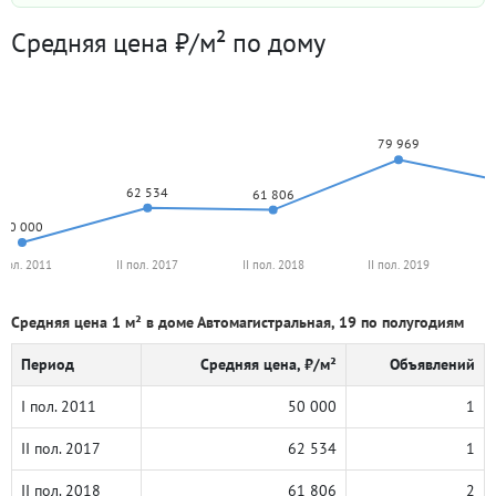
Средняя цена ₽/м² по дому
79 969
62 534
61 806
50 000
 пол. 2011
II пол. 2017
II пол. 2018
II пол. 2019
Средняя цена 1 м² в доме Автомагистральная, 19 по полугодиям
Период
Средняя цена, ₽/м²
Объявлений
I пол. 2011
50 000
1
II пол. 2017
62 534
1
II пол. 2018
61 806
2