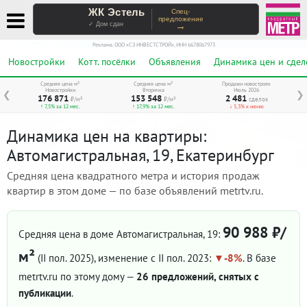
ЖК Эстель
Спец-
предложение
→
✓ Дом сдан
Реклама. ООО «СЗ ИНВЕСТСТРОЙ», ИНН 6678067973
Новостройки
Котт. посёлки
Объявления
Динамика цен и сдел
Средняя цена м²
Средняя цена м²
Продажи новостроек
Новостройки
Вторичка
Июль 2026
❮
❯
176 871
153 548
2 481
₽/м²
₽/м²
сделок
↑ 7,5% за 12 мес.
↑ 17,9% за 12 мес.
↓ 5,3% к июню
Динамика цен на квартиры:
Автомагистральная, 19, Екатеринбург
Средняя цена квадратного метра и история продаж
квартир в этом доме — по базе объявлений metrtv.ru.
90 988 ₽/
Средняя цена в доме Автомагистральная, 19:
м²
(II пол. 2025)
, изменение с II пол. 2023:
-8%
. В базе
metrtv.ru по этому дому —
26 предложений, снятых с
публикации
.