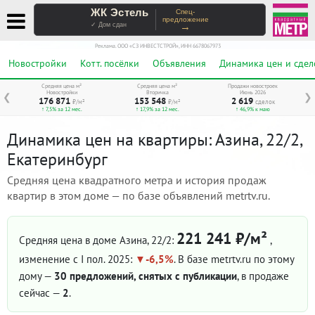
ЖК Эстель
Спец-
предложение
→
✓ Дом сдан
Реклама. ООО «СЗ ИНВЕСТСТРОЙ», ИНН 6678067973
Новостройки
Котт. посёлки
Объявления
Динамика цен и сдел
Средняя цена м²
Средняя цена м²
Продажи новостроек
Новостройки
Вторичка
Июнь 2026
❮
❯
176 871
153 548
2 619
₽/м²
₽/м²
сделок
↑ 7,5% за 12 мес.
↑ 17,9% за 12 мес.
↑ 46,9% к маю
Динамика цен на квартиры: Азина, 22/2,
Екатеринбург
Средняя цена квадратного метра и история продаж
квартир в этом доме — по базе объявлений metrtv.ru.
221 241 ₽/м²
Средняя цена в доме Азина, 22/2:
,
изменение с I пол. 2025:
-6,5%
. В базе metrtv.ru по этому
дому —
30 предложений, снятых с публикации
, в продаже
сейчас —
2
.