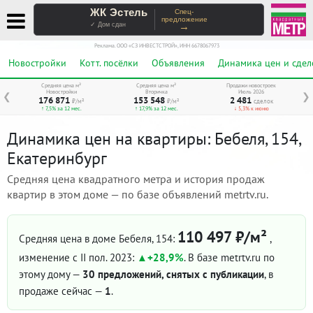
ЖК Эстель
Спец-
предложение
→
✓ Дом сдан
Реклама. ООО «СЗ ИНВЕСТСТРОЙ», ИНН 6678067973
Новостройки
Котт. посёлки
Объявления
Динамика цен и сдел
Средняя цена м²
Средняя цена м²
Продажи новостроек
Новостройки
Вторичка
Июль 2026
❮
❯
176 871
153 548
2 481
₽/м²
₽/м²
сделок
↑ 7,5% за 12 мес.
↑ 17,9% за 12 мес.
↓ 5,3% к июню
Динамика цен на квартиры: Бебеля, 154,
Екатеринбург
Средняя цена квадратного метра и история продаж
квартир в этом доме — по базе объявлений metrtv.ru.
110 497 ₽/м²
Средняя цена в доме Бебеля, 154:
,
изменение с II пол. 2023:
+28,9%
. В базе metrtv.ru по
этому дому —
30 предложений, снятых с публикации
, в
продаже сейчас —
1
.