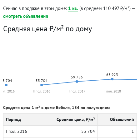
Сейчас в продаже в этом доме:
1 кв.
(в среднем 110 497 ₽/м²) —
смотреть объявления
Средняя цена ₽/м² по дому
63 923
59 756
53 704
53 704
 пол. 2016
II пол. 2016
I пол. 2017
II пол. 2018
Средняя цена 1 м² в доме Бебеля, 154 по полугодиям
Период
Средняя цена, ₽/м²
Объявлений
I пол. 2016
53 704
1